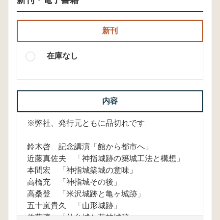
新刊・電子書籍
新刊
在庫なし
内容
※弊社、発行元ともに品切れです
鈴木啓 記念講演「館から都市へ」
近藤真佐夫 「神指城跡の築城工法と構想」
本間宏 「神指城築城の意味」
高橋充 「神指城その後」
高桑登 「米沢城跡と亀ヶ城跡」
五十嵐貴久 「山形城跡」
佐藤淳 「仙台城と若林城跡」