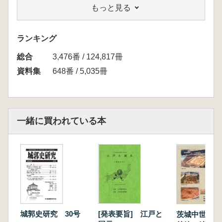
もっと見る
近藤真佐夫 「慶長期の若松城跡」
鈴木功 「史跡小峰城跡」
中村真由美 「二本松城跡」
ランキング
総合
3,476番 / 124,817冊
資料集
648番 / 5,035冊
一緒に買われている本
城郭史研究 30号
[発表要旨] 江戸と
茨城中世考古