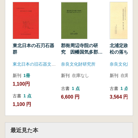
北浦定政関
東北日本の石刃石器
郡衙周辺寺院の研
松の落ち葉2
群
究 因幡国気多郡衙
と周辺寺院の分析を
奈良文化財研
東北日本の旧石器文化を語る会
奈良文化財研究所
中心に
新刊
在庫なし
新刊
1冊
新刊
在庫なし
1,100円
古書
1 点
古書
1 点
古書
1 点
3,564 円
6,600 円
1,100 円
最近見た本