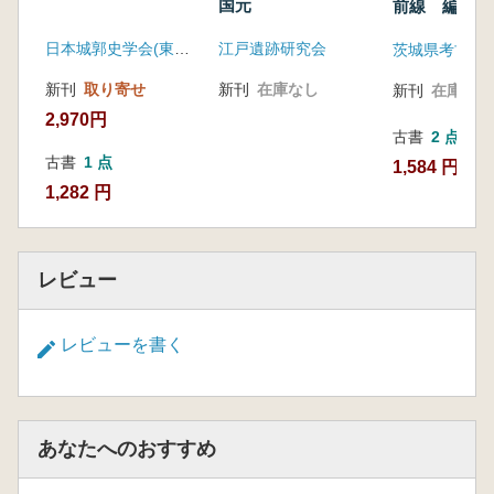
国元
前線 編年と
料
日本城郭史学会(東京堂)
江戸遺跡研究会
茨城県考古学
新刊
取り寄せ
新刊
在庫なし
新刊
在庫なし
2,970円
古書
2 点
古書
1 点
1,584 円~
1,282 円
レビュー
レビューを書く
あなたへのおすすめ