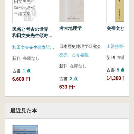
田文夫先生
頌寿記念献
呈論文集
考古地理学
突帯文と遠
民俗と考古の世界
和田文夫先生頌寿記
念献呈論文集
日本歴史地理学研究会
和田文夫先生頌寿記念論文集刊行会
発売 古今書院
新刊
在庫なし
新刊
在庫なし
新刊
在庫なし
古書
5 点
古書
1 点
14,300 円~
古書
2 点
6,600 円
633 円~
最近見た本