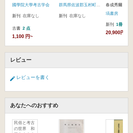
國學院大學考古学会
群馬県佐波郡玉村町教育委員会
春成秀爾 著
小川光彦 南西諸島における舶載陶磁器研究小
塙書房
史
新刊
在庫なし
新刊
在庫なし
松永篤知 縄文土器底部の平行葉脈圧痕につい
新刊
1冊
て 土器製作用敷物としての笹葉の利用
古書
2 点
20,900円
西野範子 ベトナム北部の窯業集落、キムラ
1,100 円~
ン・バッチャンの窯業技術研究 現在から過去
に遡る20 世紀の製作技術の変遷史とその要因
レビュー
レビューを書く
あなたへのおすすめ
民俗と考古
の世界 和