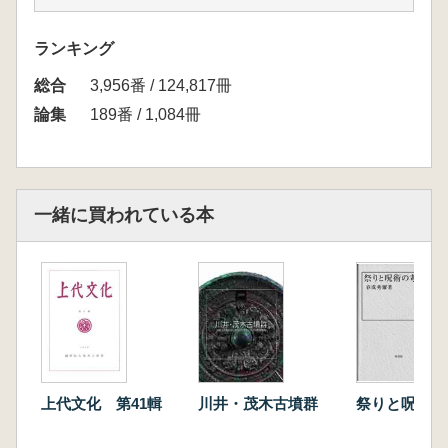
渡辺芳郎 鹿児島県日置市美山南京皿山窯跡採
集の磁土製匣鉢
ランキング
児玉 剛 岐阜県の横穴墓
総合
桜井秀雄 住居跡から出土した石釧をめぐる一
3,956番 / 124,817冊
考察 長野県小諸市野火附遺跡の事例から
論集
189番 / 1,084冊
野上建紀 海底・海岸発見の肥前陶磁-海揚がり
の陶磁器の特質について
伊藤伸幸 メソアメリカにおける最初の焼き物
についての一考察
一緒に買われている本
原田 幹 焦点合成ソフトによる多焦点使用痕画
像の作成
多々良穣 マヤ北部低地における「長い鈎鼻の
ついたモザイク石彫」の解釈
岩田安之 頻度のセリエーション、系統のセリ
エーション、流行のタイムラグ 青森県縄文時
代前期後半期における土器の分析
小松隆史 みづち文土器の周辺-御所平北遺跡第4
上代文化 第41輯
川井・茂木古墳群
祭りと呪術の
号住居址から
西森正晃 五条坂南側で発見した京焼関連遺構