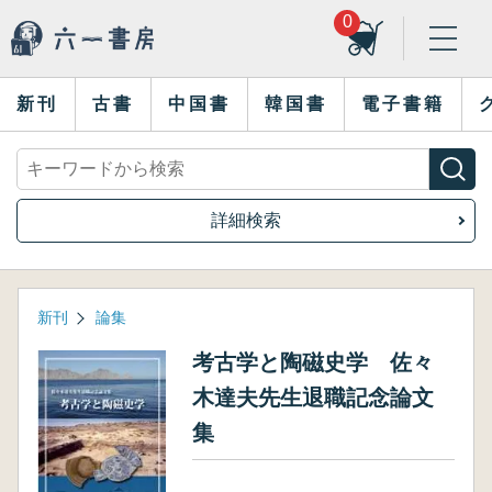
0
新刊
古書
中国書
韓国書
電子書籍
詳細検索
新刊
論集
考古学と陶磁史学 佐々
木達夫先生退職記念論文
集