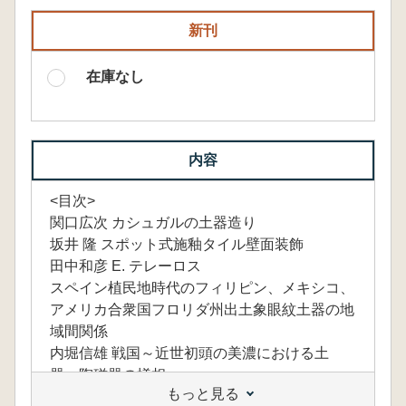
新刊
在庫なし
内容
<目次>
関口広次 カシュガルの土器造り
坂井 隆 スポット式施釉タイル壁面装飾
田中和彦 E. テレーロス
スペイン植民地時代のフィリピン、メキシコ、
アメリカ合衆国フロリダ州出土象眼紋土器の地
域間関係
内堀信雄 戦国～近世初頭の美濃における土
器・陶磁器の様相
もっと見る
前田清彦 方形周溝墓の被葬者