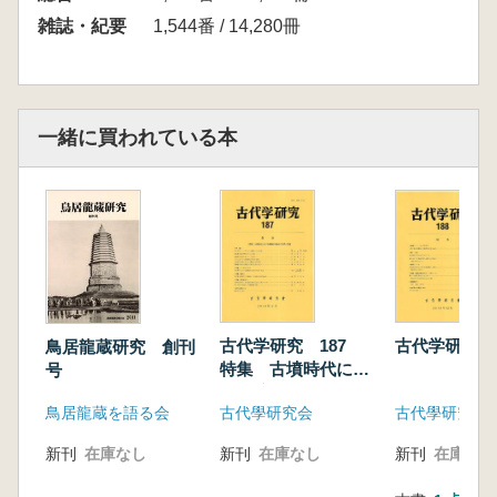
雑誌・紀要
1,544番 / 14,280冊
一緒に買われている本
古代学研究 187
古代学研究 1
鳥居龍蔵研究 創刊
特集 古墳時代にお
号
ける腕輪形石製品の
古代學研究会
古代學研究会
鳥居龍蔵を語る会
生産と流通
新刊
在庫なし
新刊
在庫なし
新刊
在庫なし