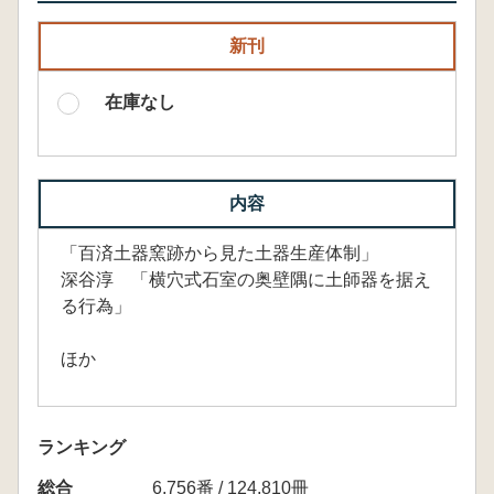
新刊
在庫なし
内容
「百済土器窯跡から見た土器生産体制」
深谷淳 「横穴式石室の奥壁隅に土師器を据え
る行為」
ほか
ランキング
総合
6,756番 / 124,810冊