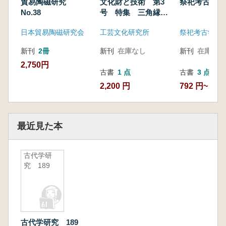
貿易陶磁研究
文化財と技術 第3
祭祀考古学 第
No.38
号 特集 三角縁神
獣鏡研究
日本貿易陶磁研究会
工芸文化研究所
祭祀考古学会
新刊
2冊
新刊
在庫なし
新刊
在庫なし
2,750円
古書
1 点
古書
3 点
2,200 円
792 円~
最近見た本
古代学研
究 189
古代学研究 189