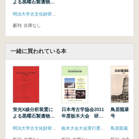
7 武井遺跡 101
よる黒曜石製遺物の
原産地推定 基礎デ
埼玉県
明治大学古文化財研究所
ータ集1
8 後谷遺跡(ⅠB 区) 106
新潟県
新刊
在庫なし
9 真人原遺跡C 地点 110
富山県
10 立美遺跡 113
一緒に買われている本
11 馬場山D 遺跡 116
12 柳田遺跡 119
13 佐伯遺跡 122
14 早月上野遺跡 125
15 吉峰遺跡 128
16 二ツ塚遺跡 131
石川県
17 福浦港ムカイヘラソ遺跡 134
日本考古学協会2011
鳥居龍蔵研究
蛍光X線分析装置に
18 真脇遺跡(10～13 次) 137
年度栃木大会 研究
号
よる黒曜石製遺物の
福井県
発表資料集
原産地推定 基礎デ
19 鳥浜貝塚 140
栃木大会大会実行委員会
鳥居龍蔵を語
明治大学古文化財研究所
ータ集1
20 櫛川鉢谷遺跡 145