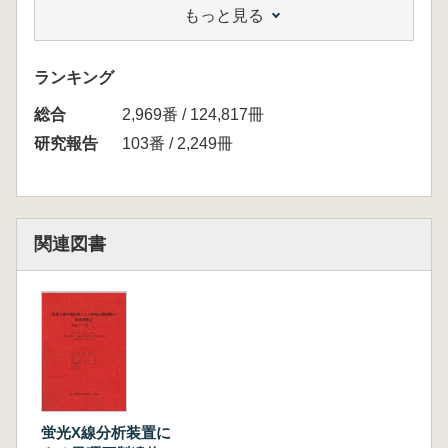
もっと見る
的な位置づけ 11
(1) 北海道・東北地方 11
(2) 中部・関東地方 21
ランキング
(3) 北陸地方 25
総合
(4) 隠岐・九州地方 28
2,969番 / 124,817冊
引用参考文献 34
研究報告
103番 / 2,249冊
第Ⅱ部 日本各地の原産地推定
掲載遺跡の位置
北海道
1 白滝服部台遺跡 47
関連図書
2 美々2 遺跡 73
3 美々4 遺跡 81
4 大船遺跡 88
青森県
5 亀ヶ岡遺跡 92
6 石神遺跡・鶴喰(6)遺跡・八重菊(1)遺
跡 96
群馬県
蛍光X線分析装置に