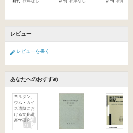
新刊
在庫なし
新刊
在庫なし
新刊
在庫なし
山梨県
21 釈迦堂遺跡群(S-Ⅰ・Ⅲ・Ⅳ・Ⅴ)
148
長野県
22 岡谷丸山遺跡 154
レビュー
23 庄ノ畑遺跡 166
24 目切遺跡 173
レビューを書く
25 木崎夏期大学遺跡 176
岐阜県
26 岐阜県 179
(上開田村平遺跡、山手宮前遺跡、上原遺跡
あなたへのおすすめ
Ⅰ、ホヤノ木古墳、船山北遺跡、上原遺跡Ⅱ、
戸入村
平遺跡Ⅱ、野笹遺跡Ⅰ、 野笹遺跡Ⅱ、赤池4号
ヨルダン、
ウム・カイ
古墳、深橋前遺跡、野笹遺跡Ⅲ、いじま遺跡、
ス遺跡にお
大
ける文化遺
杉西遺跡、大平遺跡、塚奥山遺跡、赤保木遺
産学研究
跡、櫨原村平遺跡、藤原遺跡、荒城神社遺跡、
岡前遺