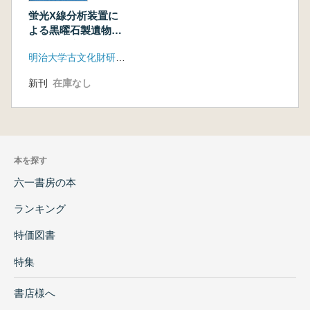
跡、
蛍光X線分析装置に
不動前遺跡、下久具万野遺跡、佐八藤波遺跡、
よる黒曜石製遺物の
元新田遺跡、贄遺跡)
原産地推定 基礎デ
兵庫県
明治大学古文化財研究所
ータ集2
33 堂ノ上遺跡 221
新刊
在庫なし
34 駄坂川原遺跡・森尾北浦遺跡・女代神
社遺跡 224
広島県
35 帝釈観音堂洞窟遺跡 228
36 戸宇牛川岩陰遺跡 232
本を探す
長崎県
六一書房の本
37 佐賀貝塚 242
宮崎県
ランキング
38 宮崎県 249
(野首第2 遺跡(二・三次)、尾立第2 遺跡、勘大
特価図書
寺遺跡(二次)、妙見遺跡、南学原第1 遺跡、下
特集
屋敷遺跡、内屋敷遺跡、高野原遺跡第5 地点、
俵石第1 遺跡、鵜戸ノ前遺跡、赤木遺跡第8 地
書店様へ
点(一