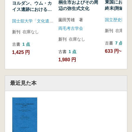
東国における
桐生市およびその周
ヨルダン、ウム・カ
跡、西田遺跡、カクシクレ遺跡、阿多粕遺跡、
終末(附編) 
辺の弥生式文化
イス遺跡における文
湯屋遺跡、沖田遺跡、牛垣内遺跡、丸山遺跡、
成東町駄ノ塚
化遺産学研究
たの
国立歴史民俗
薗田芳雄 著
掘調査報告
国士舘大学「文化遺産学研究」プロジェクト
もと遺跡、岩垣内遺跡、上ヶ平遺跡Ⅱ、上岩野
両毛考古学会
新刊
在庫なし
新刊
在庫なし
遺跡、中野大洞平遺跡)
新刊
在庫なし
27 的場遺跡 187
古書
7 点
古書
1 点
28 峰一合遺跡 190
633 円~
古書
1 点
1,425 円
静岡県
1,980 円
29 家ノ上遺跡 193
30 中ミヨ遺跡 197
31 上白岩遺跡 204
最近見た本
三重県
32 三重県 215
(空畑遺跡、寺山遺跡、伊勢国分寺跡、山越知
南遺跡、天神遺跡、西川遺跡、茶山遺跡、寺前
遺跡、
中鳶遺跡、小朝柄A 遺跡、中ノ広B 遺跡、井尻
遺跡、小又A 遺跡、縁通庵遺跡、山ノ垣内遺