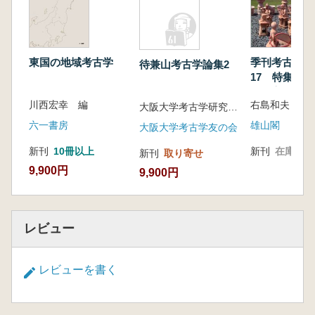
東国の地域考古学
季刊考古学 
待兼山考古学論集2
17 特集:古
野の実像
川西宏幸 編
大阪大学考古学研究室 編
六一書房
雄山閣
大阪大学考古学友の会
新刊
10冊以上
新刊
在庫なし
新刊
取り寄せ
9,900円
9,900円
レビュー
レビューを書く