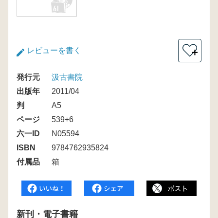
レビューを書く
＋
発行元
汲古書院
出版年
2011/04
判
A5
ページ
539+6
六一ID
N05594
ISBN
9784762935824
付属品
箱
新刊・電子書籍