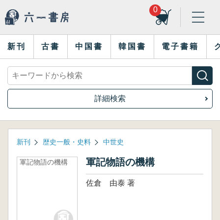
0
新刊
古書
中国書
韓国書
電子書籍
詳細検索
新刊
歴史一般・史料
中世史
軍記物語の機構
軍記物語の機構
佐倉 由泰 著