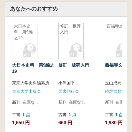
あなたへのおすすめ
大日本史
修訂 板碑
西福寺文書
料 第9編
入門
之19
大日本史料 第9編之
修訂 板碑入門
西福寺文書
19
東京大学史料編纂所 編纂
小沢国平
玉山成元 校
東京大学出版会
国書刊行会
続群書類従完
新刊
在庫なし
新刊
在庫なし
新刊
在庫なし
古書
1 点
古書
1 点
古書
1 点
1,650 円
660 円
1,980 円