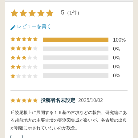
存在を示さないという事実は重要であろう。
研究編は、古川登・御嶽貞義「越前における
5
（1件）
古墳時代」、福田さよ子「小羽山12号墳出土木
棺材の樹種」、大賀克彦「日本列島におけるガ
レビューを書く
ラス小玉の変遷」、下垣仁志「小羽山12号墳出
土鏡と古墳時代前期倭製鏡」が収録される。越
100%
前における古墳時代は越前地方の主要古墳180
0%
基余りのデーターと70余基の墳丘実測図を転載
0%
ではなく再トレースして掲載する。越前地方の
0%
主要古墳を知るインデックスとなるだろう。
0%
大賀の日本列島におけるガラス小玉の変遷、
これを一読すれば、多くの考古学徒が、実は
「ガラス小玉」というものが何かを知らないこ
とに気づかされるだろう。下垣の小羽山12号墳
投稿者名未設定
2025/10/02
出土鏡と古墳時代前期倭製鏡は、小羽山12号墳
丘陵尾根上に展開する１６基の古墳などの報告。研究編にあ
倭製獣毛紋鏡の系譜とその歴史的位置付けを明
る越前地方の主要古墳の実測図集成が良いが、各古墳の出典
らかにしている。これら凡例をはじめとする論
が明確に示されていないのが残念。
考は、報告書の論考にしておくには「もったい
ない」という思いを、強く持つ。