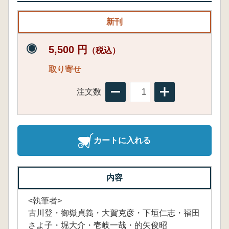
新刊
5,500 円
（税込）
取り寄せ
注文数
カートに入れる
内容
<執筆者>
古川登・御嶽貞義・大賀克彦・下垣仁志・福田
さよ子・堀大介・壱岐一哉・的矢俊昭