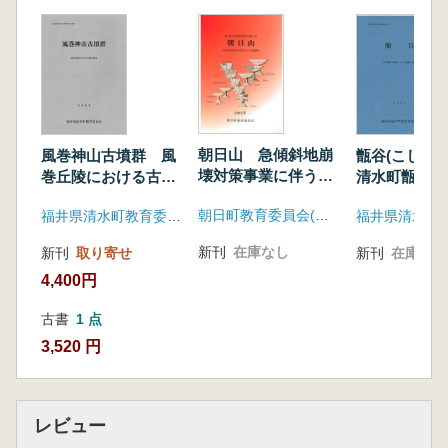
編年でないことがわかる。批判は可能である。
しかし、その前に氏と同じく国内の古墳出土資
料を実見する勇気があるだろうか。
報告は、前期の前方後円墳2基、円墳3基、方
墳2基、中期の方墳1基、後期の円墳6基の14基
の古墳ほかである。特筆する遺物は、12号墳の
倭製獣毛紋鏡1面であるが、資料的に重要なも
朝日山 急傾斜地崩
風巻神山古墳群 風
甑谷(こしき
のとして、8号墳出土須恵器がある。埋葬が1基
壊対策事業に伴う発
巻丘陵における古墳
清水町甑谷地
の8号墳に2型式の須恵器が認められ、顕著な使
掘調査
の調査
ける遺跡の調
朝日町教育委員会(福井県)
用痕の認められるものと、使用痕の観察されな
福井県清水町教育委員会
いものがあり、それは型式の新古と合致し、被
新刊
在庫なし
新刊
取り寄せ
新刊
在庫なし
葬者が生前に使用していたものと、埋葬儀礼に
4,400円
用いるために集められたものとが一つのセット
を形成する。2型式の須恵器は、2時期の埋葬の
古書
1 点
存在を示すという理解があり、埼玉稲荷山古墳
3,520 円
では未調査の埋葬施設の存在が指摘されてい
る。しかし、8号墳の須恵器は、そのような理
解が恣意的ではないかと疑問を投げかける。2
レビュー
型式の須恵器の存在は必ずしも2時期の埋葬の