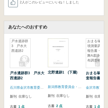
2人がこのレビューにいいね！しました
あなたへのおすすめ
戸水遺跡群
おまる塚古
3 戸水大
墳測量調査
西遺跡2
報告書・笠
舞A遺跡分
布調査略報
北野遺跡1 (下層)
戸水遺跡群3 戸水大
おまる塚古墳
西遺跡2
査報告書・笠
跡分布調査略
新潟県教育委員会・財団法人新潟県埋蔵文化財調査事業団
石川県金沢市教育委員会
金沢市教育委
新刊
在庫なし
新刊
在庫なし
新刊
在庫なし
古書
2 点
古書
1 点
古書
1 点