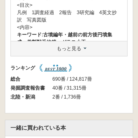
<目次>
凡例 1調査経過 2報告 3研究編 4英文抄
訳 写真図版
<内容>
キーワード:古墳編年・越前の前方後円墳集
成・倭製獣毛紋鏡・ガラス小玉
もっと見る
『小羽山古墳群』という報告書を一言でいう
なら、実験的な報告書といえる。通常の報告書
の本文は調査経過から始まるが、本書は20頁に
ランキング
およぶ凡例-古墳時代の時期区分-から始まる。
この凡例は、凡例という名の論文であり、
総合
690番 / 124,817冊
2002年の日本考古学協会奈良県橿原大会で北
発掘調査報告書
40番 / 31,315冊
条芳隆氏が最も過激な古墳編年と評している。
北陸・新潟
2番 / 1,736冊
副葬行為が、廃棄行為であるとは、凡人である
私には考えることも出来なかった。大賀氏の凡
例は緻密であるだけでなく、編年に用いた基準
資料のほぼ全てを氏が実見しているというとこ
一緒に買われている本
ろに、この編年がいわゆるハサミとノリの古墳