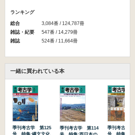
ランキング
総合
3,084番 / 124,787冊
雑誌・紀要
547番 / 14,279冊
雑誌
524番 / 11,664冊
一緒に買われている本
季刊考古学 第125
季刊考古学 第
季刊考古学 第114
号 特集:縄文文化の
号 特集:戦
号 特集:西日本の縄