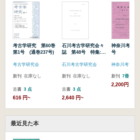
考古学研究 第60巻
石川考古学研究会々
神奈川考古 
第1号 (通巻237号)
誌 第48号 特集:弥
号
生時代中期の集落
考古学研究会
石川考古学研究会
神奈川考古同
新刊
在庫なし
新刊
在庫なし
新刊
7冊
2,200円
古書
3 点
古書
3 点
616 円~
2,640 円~
最近見た本