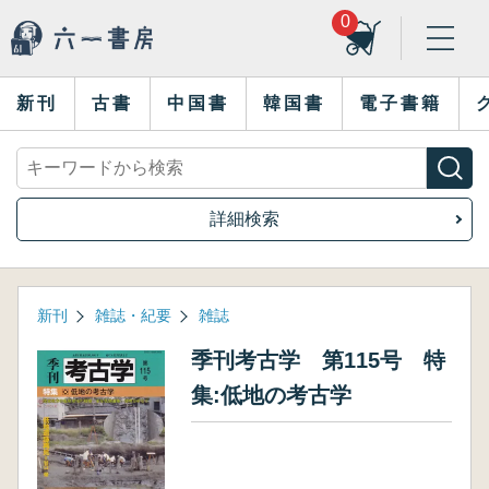
0
新刊
古書
中国書
韓国書
電子書籍
詳細検索
新刊
雑誌・紀要
雑誌
季刊考古学 第115号 特
集:低地の考古学