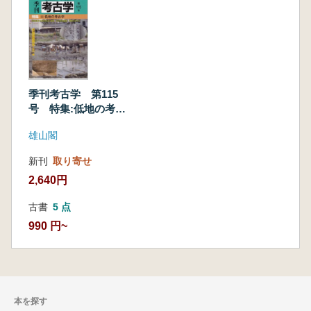
季刊考古学 第115
号 特集:低地の考古
学
雄山閣
新刊
取り寄せ
2,640円
古書
5 点
990 円~
本を探す