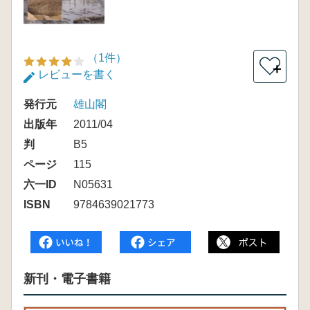
（1件）
＋
レビューを書く
発行元
雄山閣
出版年
2011/04
判
B5
ページ
115
六一ID
N05631
ISBN
9784639021773
新刊・電子書籍