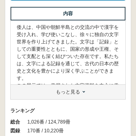
内容
倭人は、中国や朝鮮半島との交流の中で漢字を
受け入れ、学び使いこなし、徐々に独自の文字
世界を作り上げてきました。文字は「記録」と
しての重要性とともに、国家の形成や王権、そ
して支配とも深く結びついた存在です。私たち
は、文字による記録を通じて、古代の日本の歴
史と文化を豊かにより深く学ぶことができま
す。
この展示では、発掘された文字資料を中心に倭
もっと見る
人と文字の歴史を考えていきます。弥生時代か
ら古墳時代、そして飛鳥時代にかけて、倭人た
ちがどのように文字を使い、記録してきたの
ランキング
か、文字記録によって明らかにされる倭人の歴
総合
史にスポットをあててみたいと思います。(企
1,026番 / 124,789冊
画展案内文より)
図録
170番 / 10,220冊