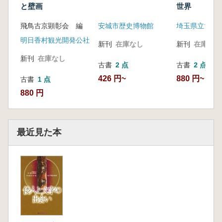
と壁画
世界
飛鳥古京顕彰会 編
安城市歴史博物館
埼玉県立博物
明日香村観光開発公社
新刊
在庫なし
新刊
在庫なし
新刊
在庫なし
古書
2 点
古書
2 点
426 円~
880 円~
古書
1 点
880 円
最近見た本