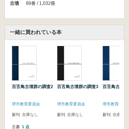
<目次>
古墳
89番 / 1,032冊
展示解説 ※約100頁
1 文字獲得への道 文字以前と初期の文字
資料
2 5世紀の銘文をもつ刀剣
一緒に買われている本
3 文字のひろがり 普及と習得
論考
廣瀬時習「倭人と文字の邂逅」
白石太一郎「5世紀の刀剣銘文が語るもの」
栄原永遠男「木簡に歌を書くこと 歌木簡と
日本語の表記」
百舌鳥古墳群の調査2
百舌鳥古墳群の調査3
百舌鳥古墳群
堺市教育委員会
堺市教育委員会
堺市教育委員
新刊
在庫なし
新刊
在庫なし
新刊
在庫なし
古書
1 点