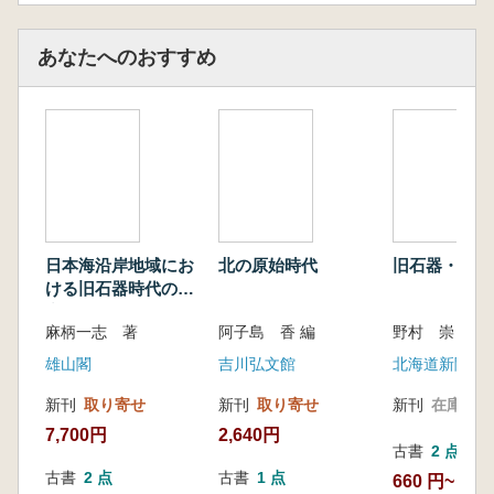
あなたへのおすすめ
日本海沿岸地域にお
北の原始時代
旧石器・縄文
ける旧石器時代の研
究
麻柄一志 著
阿子島 香 編
雄山閣
吉川弘文館
北海道新聞社
新刊
取り寄せ
新刊
取り寄せ
新刊
在庫なし
7,700円
2,640円
古書
2 点
古書
2 点
古書
1 点
660 円~