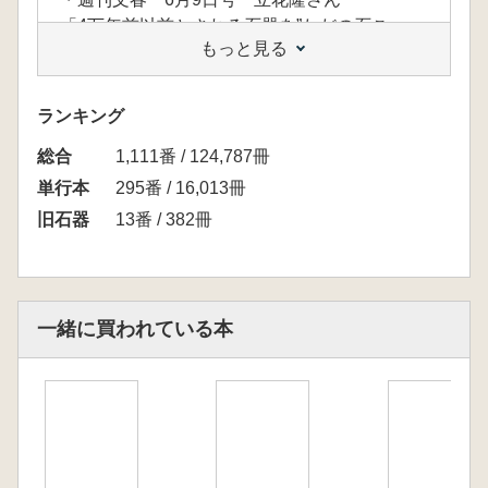
「4万年前以前とされる石器を”ただの石こ
もっと見る
ろ”と主張する学者と”たしかに石器”とする学者
のぶつかり合い具合を具体的な石器の写真を示
して述べていくところが面白い」
ランキング
総合
1,111番 / 124,787冊
単行本
295番 / 16,013冊
旧石器
13番 / 382冊
一緒に買われている本