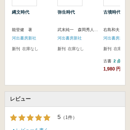
縄文時代
弥生時代
古墳時代
能登健 著
武末純一 森岡秀人 設楽博己 著
右島和夫 千
河出書房新社
河出書房新社
河出書房新社
新刊
在庫なし
新刊
在庫なし
新刊
在庫なし
古書
2 点
1,980 円~
レビュー
5
（1件）