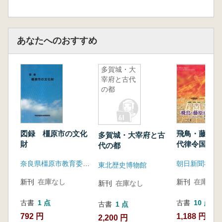
あなたへのおすすめ
多賀城・大
宰府と古代
の都
図録 橿原市の文化
飛鳥・藤原京
多賀城・大宰府と古
財
代律令国家の
代の都
奈良県橿原市教育委員会
朝日新聞社
東北歴史博物館
新刊
在庫なし
新刊
在庫なし
新刊
在庫なし
古書
1 点
古書
10 点
古書
1 点
792 円
1,188 円~
2,200 円