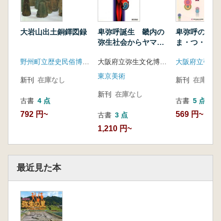
卑弥呼の音
大岩山出土銅鐸図録
卑弥呼誕生 畿内の
ま・つ・り・
弥生社会からヤマト
ひ・び・き
政権へ
野州町立歴史民俗博物館
大阪府立弥生文化博物館
東京美術
新刊
在庫なし
新刊
在庫なし
新刊
在庫なし
古書
5 点
古書
4 点
569 円~
792 円~
古書
3 点
1,210 円~
最近見た本