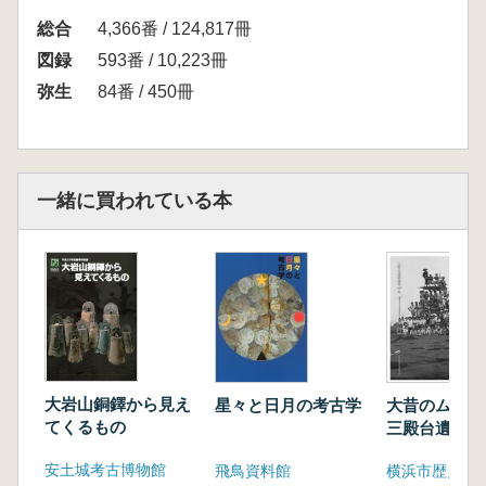
総合
4,366番 / 124,817冊
図録
593番 / 10,223冊
弥生
84番 / 450冊
一緒に買われている本
大岩山銅鐸から見え
星々と日月の考古学
大昔のムラ
てくるもの
三殿台遺跡発
安土城考古博物館
飛鳥資料館
横浜市歴史博