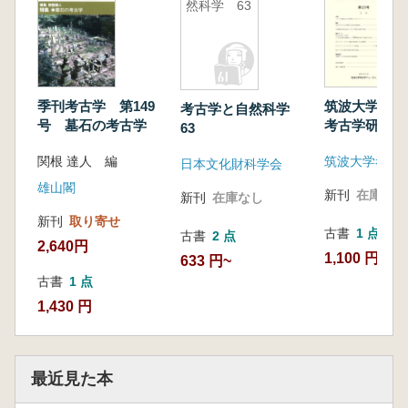
然科学 63
季刊考古学 第149
筑波大学 先
考古学と自然科学
号 墓石の考古学
考古学研究 
63
関根 達人 編
日本文化財科学会
雄山閣
新刊
在庫なし
新刊
在庫なし
新刊
取り寄せ
古書
1 点
古書
2 点
2,640円
1,100 円
633 円~
古書
1 点
1,430 円
最近見た本