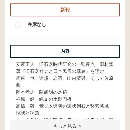
新刊
在庫なし
内容
安斎正人 旧石器時代研究の一到達点 田村隆
著『旧石器社会と日本民俗の基層』を読む
周東一也 追想 岩宿、山内清男、そして佐原
眞
岡本孝之 陳顕明の足跡
桐原 健 縄文の土製円板
高橋 毅 鷲ノ木遺跡の環状列石と竪穴墓域
現状と課題
佐々木藤雄 縄文時代の二つの「死者の家」廃
もっと見る
屋墓と埋葬専用家屋