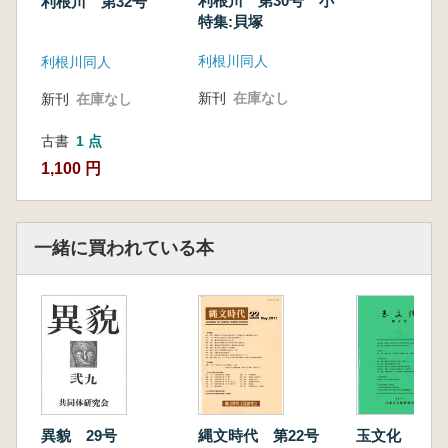
利根川 第30号 小
利根川 第32号
特集:貝塚
利根川同人
利根川同人
新刊
在庫なし
新刊
在庫なし
古書
1 点
1,100 円
一緒に買われている本
縄文時代 第22号
異貌 29号
玉文化 第8