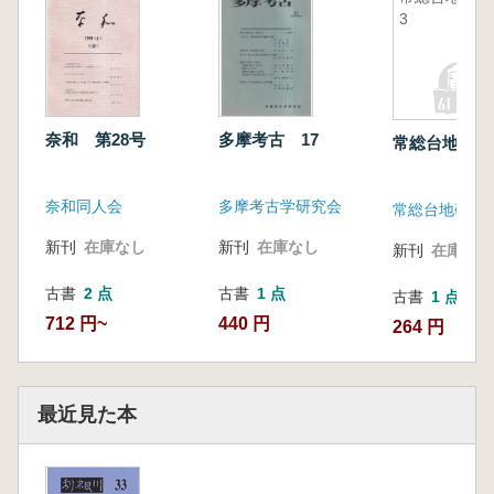
3
奈和 第28号
多摩考古 17
常総台地 3
奈和同人会
多摩考古学研究会
常総台地研究
新刊
在庫なし
新刊
在庫なし
新刊
在庫なし
古書
2 点
古書
1 点
古書
1 点
712 円~
440 円
264 円
最近見た本