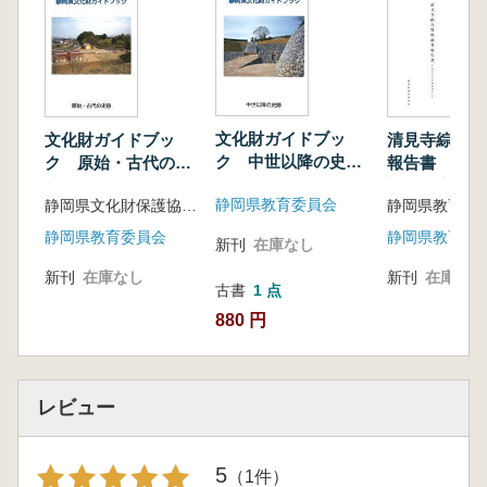
文化財ガイドブッ
文化財ガイドブッ
清見寺綜合資
ク 中世以降の史跡
ク 原始・古代の史
報告書 清見
編
跡編
調査報告
静岡県教育委員会
静岡県文化財保護協会 編
静岡県教育委員会
静岡県教育委
新刊
在庫なし
新刊
在庫なし
新刊
在庫なし
古書
1 点
880 円
レビュー
5
（1件）