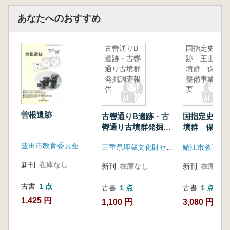
あなたへのおすすめ
古轡通りB
国指定史
遺跡・古轡
跡 王山古
通り古墳群
墳群 保存
発掘調査報
整備事業概
告
要
曽根遺跡
古轡通りB遺跡・古
国指定史跡 
轡通り古墳群発掘調
墳群 保存整
査報告
概要
豊田市教育委員会
三重県埋蔵文化財センター
鯖江市教育委
新刊
在庫なし
新刊
在庫なし
新刊
在庫なし
古書
1 点
古書
1 点
古書
1 点
1,425 円
1,100 円
3,080 円