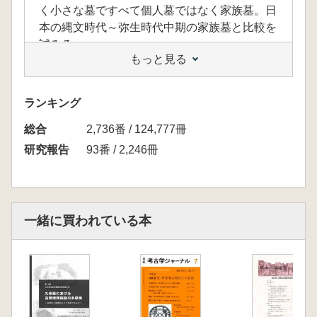
く小さな墓ですべて個人墓ではなく家族墓。日
本の縄文時代～弥生時代中期の家族墓と比較を
試みる。
もっと見る
全130ページのうち74ページが日本語、残りは
英語訳。
<目次>
ランキング
序 章 調査の経緯と遺跡の立地・環境 (都出比
総合
呂志)
2,736番 / 124,777冊
1 過去の調査 2 遺跡の立地と環境
研究報告
93番 / 2,246冊
第1章 地形と墳丘の測量調査 (西村康)
1 測量の方法 2 測量調査の結果 3考 察
第2章 石室の実測調査 (和田晴吾)
1 調査の目的と方法 2 調査の対象と現状
一緒に買われている本
3 調査の成果(1) 4 調査の成果(2) 5 小結
第3章 彫刻文様の拓本調査 (宇野隆夫)
1 調査の方法 2 彫刻文様の分類と石材別の
組み合わせ
3 彫刻文様の考察
第4章 遺物の調査 (小林謙―)