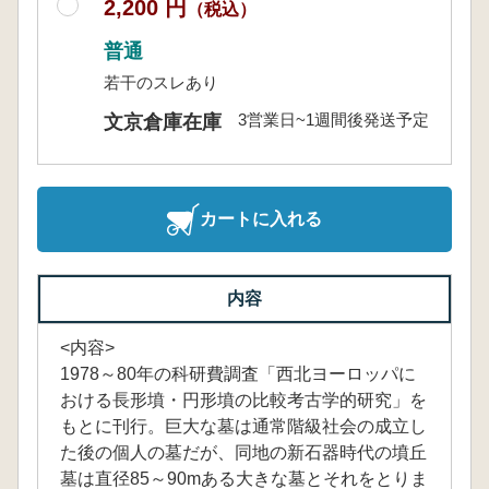
2,200 円
（税込）
普通
若干のスレあり
3営業日~1週間後発送予定
文京倉庫在庫
カートに入れる
内容
<内容>
1978～80年の科研費調査「西北ヨーロッパに
おける長形墳・円形墳の比較考古学的研究」を
もとに刊行。巨大な墓は通常階級社会の成立し
た後の個人の墓だが、同地の新石器時代の墳丘
墓は直径85～90mある大きな墓とそれをとりま