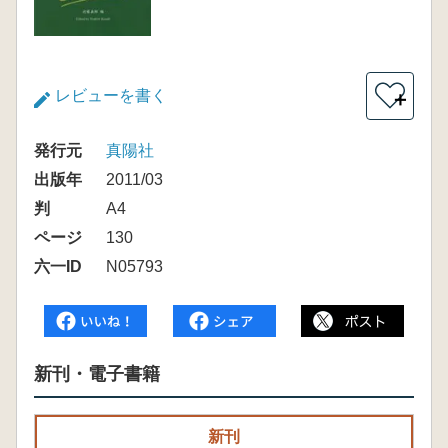
レビューを書く
＋
発行元
真陽社
出版年
2011/03
判
A4
ページ
130
六一ID
N05793
新刊・電子書籍
新刊