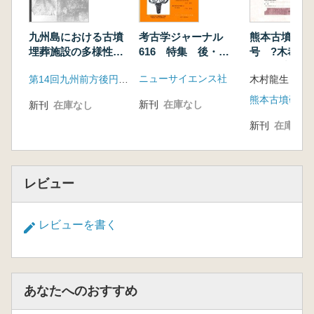
1 ロッホクルー墳丘墓群の時期の遺物
2 ロッホクルー墳丘墓群以後の時期の遺物
考古学ジャーナル
九州島における古墳
熊本古墳研究
第5章 ロッホクルー墳丘墓群の群構造の特色と
616 特集 後・終
埋葬施設の多様性
号 ?木恭二
末期古墳出土の武器
地域性と階層性はど
古墳研究会会
アイルランドのパセージ・グレイブの墓地の性
ニューサイエンス社
第14回九州前方後円墳研究会実行委員会
木村龍生 編
う理解できるか
記念号
格 (都出比呂志)
熊本古墳研究
1 考察の目的 2 ロッホクルー墳丘墓群の支
新刊
在庫なし
新刊
在庫なし
群
新刊
在庫なし
3 ロッホクルー墓地における墳丘規模分布の
特徴
4 アイルランドのパセージ・グレイブの墓地
レビュー
における墳丘規模分布の特徴
5 墳丘規模と石室形態との関係 6 墳丘規模
の差が意味するもの
レビューを書く
終 章 アイルランド=ロッホクルー墳丘墓群を調
べて (近藤義郎)
付 録 ヨーロッパの巨石墓と日本の古墳:Gocttc
Eogan博士インタビュー
あなたへのおすすめ