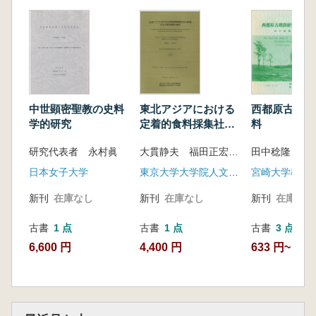
中世顕密聖教の史料
東北アジアにおける
西都原古墳群
学的研究
定着的食料採集社会
料
の形成および変容過
研究代表者 永村眞
大貫静夫 福田正宏 シェフコムード 内田和典 熊木俊郎
田中稔隆
程の研究
日本女子大学
東京大学大学院人文社会系研究科
新刊
在庫なし
新刊
在庫なし
新刊
在庫なし
古書
1 点
古書
1 点
古書
3 点
6,600 円
4,400 円
633 円~