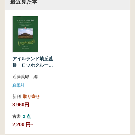
最近見た本
アイルランド墳丘墓
群 ロッホクルーを
中心として
近藤義郎 編
真陽社
新刊
取り寄せ
3,960円
古書
2 点
2,200 円~