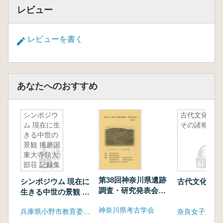
レビュー
レビューを書く
あなたへのおすすめ
シンポジウ
古代文化と
ム 現在に生
その諸相
きる中世の
景観 播磨国
東大寺領大
部荘 記録集
第38回神奈川県遺跡
シンポジウム 現在に
古代文化とそ
調査・研究発表会
生きる中世の景観 播
発表要旨
磨国東大寺領大部荘
神奈川県考古学会
兵庫県小野市教育委員会
記録集