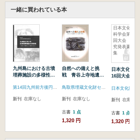
一緒に買われている本
日本文化財
科学会第16
回大会 研
究発表要旨
集
九州島における古墳
自然への備えと挑
日本文化財科
埋葬施設の多様性
戦 青谷上寺地遺跡
16回大会 
地域性と階層性はど
の土木技術と現在
要旨集
第14回九州前方後円墳研究会実行委員会
鳥取県埋蔵文化財センター
う理解できるか
日本文化財科
新刊
在庫なし
新刊
在庫なし
新刊
在庫なし
古書
1 点
古書
1 点
1,320 円
1,320 円