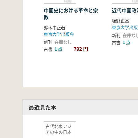
中国史における革命と宗
近代中国政
教
坂野正高
東京大学出版
鈴木中正著
東京大学出版会
新刊
在庫な
新刊
在庫なし
古書
1 点
792 円
古書
1 点
最近見た本
古代北東アジ
アの中の日本