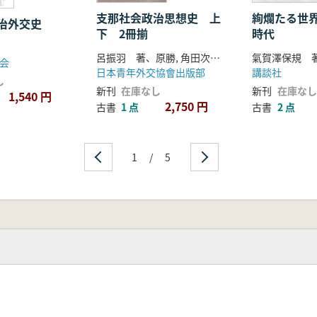
支那社会政治思想史 上
絢爛たる世界帝
治外交史
下 2冊揃
時代
呂振羽 著、原勝, 角田次郎 共訳
氣賀澤保規 
会
日本青年外交協會出版部
講談社
し
新刊
在庫なし
新刊
在庫なし
1,540 円
2,750 円
古書
1 点
古書
2 点
1
/
5