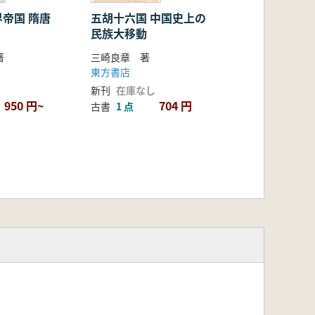
国 隋唐
五胡十六国 中国史上の
民族大移動
著
三崎良章 著
東方書店
新刊
在庫なし
950 円~
704 円
古書
1 点