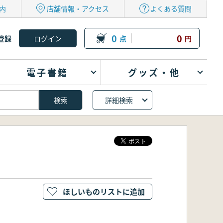
内
店舗情報・アクセス
よくある質問
0
0
登録
点
円
電子書籍
グッズ・他
詳細検索
ほしいものリストに追加