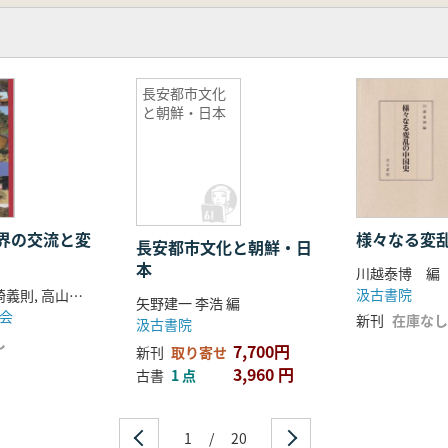
長安都市文化
と朝鮮・日本
界の交流と変
様々なる変
長安都市文化と朝鮮・日
本
川越泰博 編
汲古書院
森平雅彦, 岩崎義則, 高山倫明 編
矢野建一 李浩 編
会
新刊
在庫なし
汲古書院
し
7,700円
新刊
取り寄せ
3,960 円
古書
1 点
1
/
20