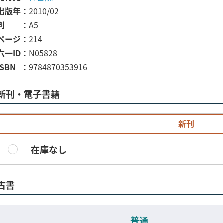
出版年
2010/02
判
A5
ページ
214
六一ID
N05828
ISBN
9784870353916
新刊・電子書籍
新刊
在庫なし
古書
普通