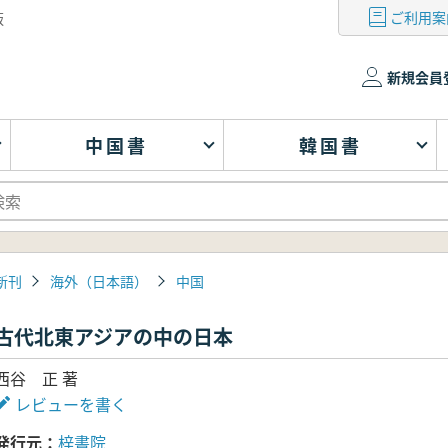
ご利用案
版
新規会員
中国書
韓国書
新刊
海外（日本語）
中国
古代北東アジアの中の日本
西谷 正 著
レビューを書く
発行元
梓書院