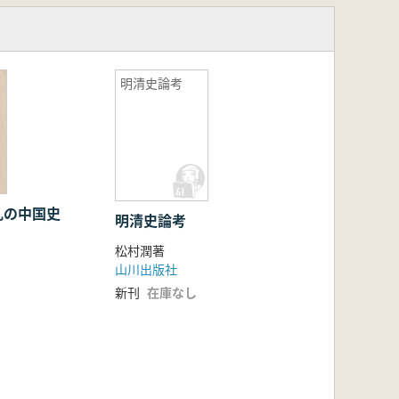
明清史論考
乱の中国史
明清史論考
松村潤著
山川出版社
新刊
在庫なし