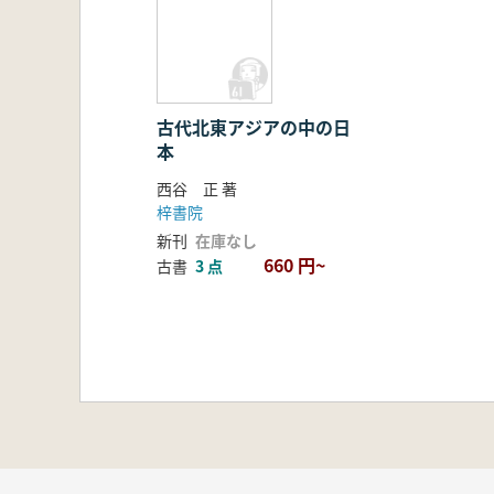
古代北東アジアの中の日
本
西谷 正 著
梓書院
新刊
在庫なし
660 円~
古書
3 点