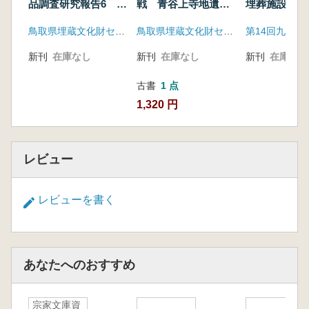
品調査研究報告6 金
戦 青谷上寺地遺跡
埋葬施設の
属器
の土木技術と現在
地域性と階層
鳥取県埋蔵文化財センター
鳥取県埋蔵文化財センター
う理解できる
新刊
在庫なし
新刊
在庫なし
新刊
在庫なし
古書
1 点
1,320 円
レビュー
レビューを書く
あなたへのおすすめ
宗家文庫資