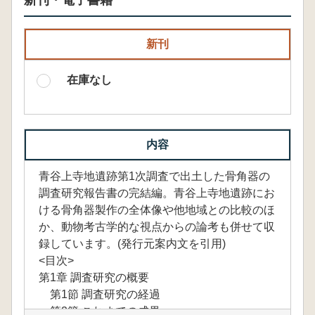
新刊・電子書籍
新刊
在庫なし
内容
青谷上寺地遺跡第1次調査で出土した骨角器の
調査研究報告書の完結編。青谷上寺地遺跡にお
ける骨角器製作の全体像や他地域との比較のほ
か、動物考古学的な視点からの論考も併せて収
録しています。(発行元案内文を引用)
<目次>
第1章 調査研究の概要
第1節 調査研究の経過
第2節 これまでの成果