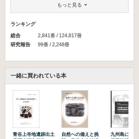
もっと見る
第3節 本書の目的
第2章 素材の利用と特質
第1節 シカ。イノシシ骨の利用
ランキング
第2節 その他の素材の利用
総合
第3節 骨角器の製作について(補遺)
2,841番 / 124,817冊
第3章 他地域との比較
研究報告
99番 / 2,248冊
第1節 製作技術
第2節 形態(器種)の比較と交流
第4章 動物考古学的研究
第1節 青谷上寺地遺跡内における主要動物の
一緒に買われている本
時空分布について
第2節 青谷上寺地追跡における鳥類の利用
第5章 総 括
青谷上寺地遺跡出土
自然への備えと挑
九州島におけ