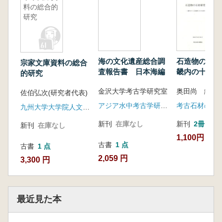
料の総合的
研究
海の文化遺産総合調
石造物の石
宗家文庫資料の総合
査報告書 日本海編
畿内の十三仏
的研究
その石材の産
金沢大学考古学研究室
奥田尚 編
佐伯弘次(研究者代表)
アジア水中考古学研究所
考古石材の研
九州大学大学院人文科学研究院
新刊
在庫なし
新刊
2冊
新刊
在庫なし
1,100円
古書
1 点
古書
1 点
2,059 円
3,300 円
最近見た本