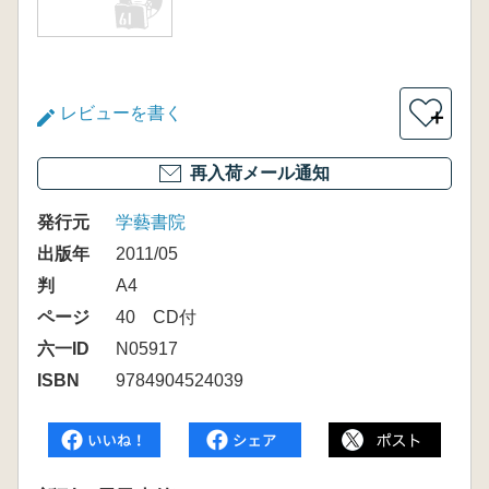
レビューを書く
＋
再入荷メール通知
発行元
学藝書院
出版年
2011/05
判
A4
ページ
40 CD付
六一ID
N05917
ISBN
9784904524039