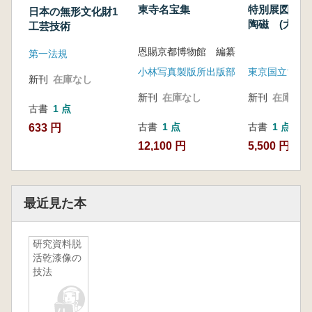
東寺名宝集
特別展図録 
日本の無形文化財1
陶磁 (大型本
工芸技術
恩賜京都博物館 編纂
第一法規
小林写真製版所出版部
新刊
在庫なし
新刊
在庫なし
新刊
在庫なし
古書
1 点
古書
1 点
古書
1 点
633 円
12,100 円
5,500 円
最近見た本
研究資料脱
活乾漆像の
技法