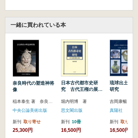
一緒に買われている本
日本古代都市史研
琉球出土陶磁
奈良時代の塑造神将
究 古代王権の展開
研究
像
と変容
堀内明博 著
稲本泰生 著 奈良国立博物館 編
思文閣出版
真陽社
中央公論美術出版
新刊
10冊
新刊
取り寄せ
新刊
取り寄せ
16,500円
16,500円
25,300円