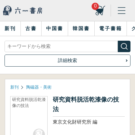
0
新刊
古書
中国書
韓国書
電子書籍
詳細検索
新刊
陶磁器・美術
研究資料脱活乾漆像の技
研究資料脱活乾漆
像の技法
法
東京文化財研究所 編