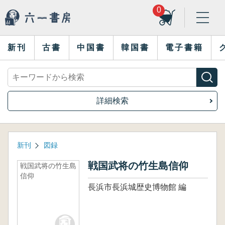
0
新刊
古書
中国書
韓国書
電子書籍
詳細検索
新刊
図録
戦国武将の竹生島信仰
戦国武将の竹生島
信仰
長浜市長浜城歴史博物館 編