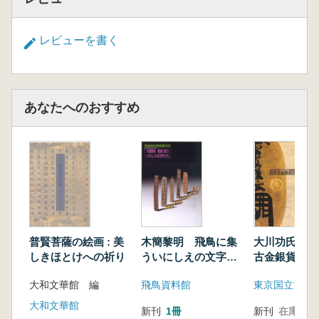
レビューを書く
あなたへのおすすめ
普賢菩薩の絵画 : 美
木簡黎明 飛鳥に集
大川功氏寄贈
しきほとけへの祈り
ういにしえの文字た
古金銀貨図録
ち
大和文華館 編
飛鳥資料館
東京国立博物
大和文華館
新刊
1冊
新刊
在庫なし