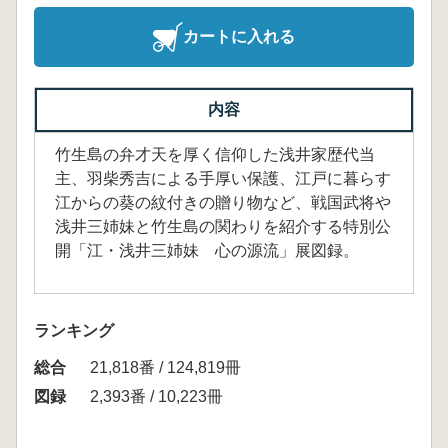
カートに入れる
内容
竹生島の弁才天を厚く信仰した浅井家歴代当
主、羽柴秀吉による手厚い保護、江戸に暮らす
江からの葵の紋付きの贈り物など、戦国武将や
浅井三姉妹と竹生島の関わりを紹介する特別公
開「江・浅井三姉妹 心の源流」展図録。
ランキング
総合
21,818番 / 124,819冊
図録
2,393番 / 10,223冊