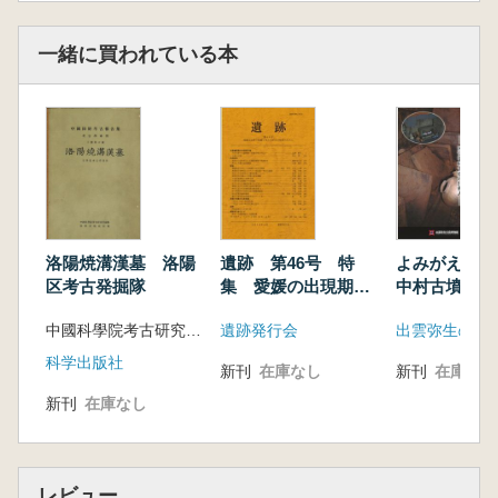
一緒に買われている本
洛陽焼溝漢墓 洛陽
遺跡 第46号 特
よみがえるな
区考古発掘隊
集 愛媛の出現期古
中村古墳のお
墳
中國科學院考古研究所編
遺跡発行会
出雲弥生の森
科学出版社
新刊
在庫なし
新刊
在庫なし
新刊
在庫なし
レビュー