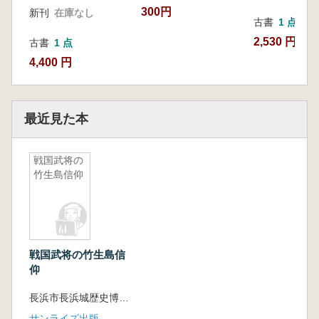
300円
新刊
在庫なし
古書
1 点
2,530 円
古書
1 点
4,400 円
最近見た本
戦国武将の
竹生島信仰
戦国武将の竹生島信
仰
長浜市長浜城歴史博物館 編
サンライズ出版