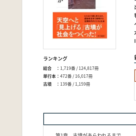
ランキング
総合
1,719番 / 124,817冊
単行本
472番 / 16,017冊
古墳
139番 / 1,159冊
第1章 古墳があらわれるまで