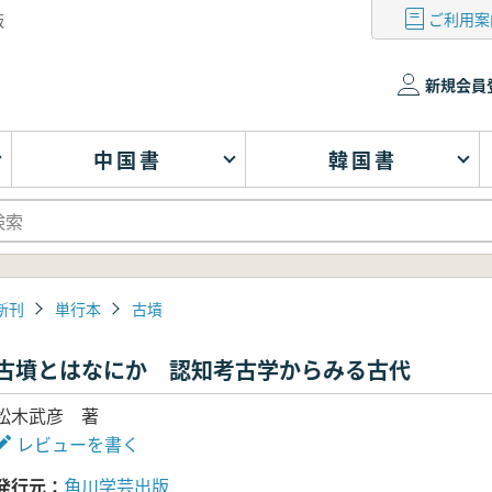
ご利用案
版
新規会員
中国書
韓国書
新刊
単行本
古墳
古墳とはなにか 認知考古学からみる古代
松木武彦 著
レビューを書く
発行元
角川学芸出版