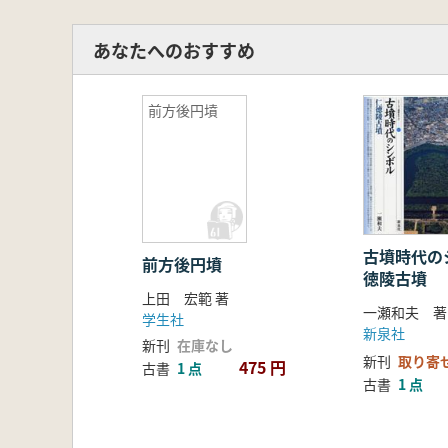
あなたへのおすすめ
前方後円墳
古墳時代の
前方後円墳
徳陵古墳
上田 宏範 著
一瀬和夫 著
学生社
新泉社
新刊
在庫なし
新刊
取り寄
475 円
古書
1 点
古書
1 点