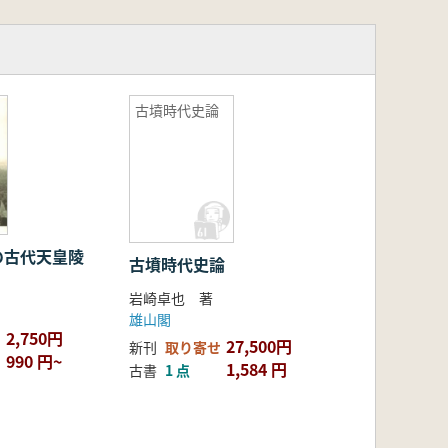
古墳時代史論
の古代天皇陵
古墳時代史論
岩崎卓也 著
雄山閣
2,750円
27,500円
新刊
取り寄せ
990 円~
1,584 円
古書
1 点