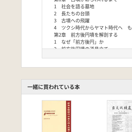
1 社会を語る墓地
2 長たちの台頭
3 古墳への飛躍
4 ツクシ時代からヤマト時代ヘ 
第2章 前方後円墳を解剖する
1 なぜ「前方後円」か
2 前方後円墳の道具立て
3 王の眠る空間
4 前方後円墳とは何か
第3章 巨大古墳の世界
1 どこにどう築かれたか
2 国々の成立
一緒に買われている本
3 巨大古墳を見上げる社会
第4章 古墳文化の衰亡
1 縮小する古墳
2 古墳から「墓」へ
3古墳との決別
第5章 世界のなかの古墳文化