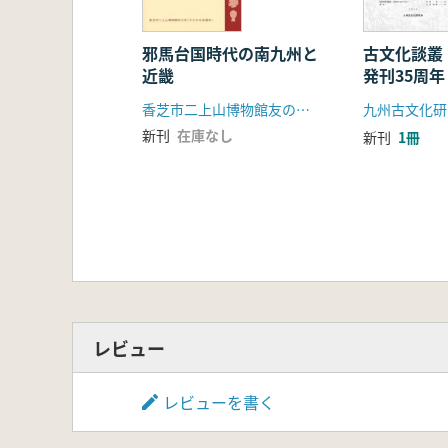
1 東アジアからみた古墳の出現
2 ユーラシアのなかの古墳
3 榊々のたそがれ
邪馬台国時代の南九州と
古文化談叢
近畿
発刊35周
雄先生喜寿
香芝市二上山博物館友の会「ふたかみ史遊会」
九州古文化研
新刊
在庫なし
新刊
1冊
レビュー
レビューを書く