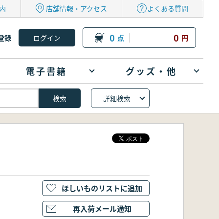
内
店舗情報・アクセス
よくある質問
0
0
登録
点
円
電子書籍
グッズ・他
詳細検索
ほしいものリストに追加
再入荷メール通知