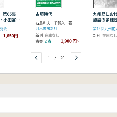
 第65集
古墳時代
九州島にお
年・小田富士
施設の多様
右島和夫 千賀久 著
記念号4
階層性はど
河出書房新社
究会
か
1,650円
新刊
在庫なし
新刊
在庫なし
1,980 円~
古書
2 点
1
/
20