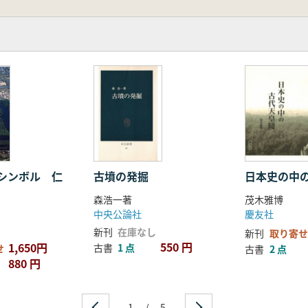
シンボル 仁
古墳の発掘
日本史の中
森浩一著
茂木雅博
中央公論社
慶友社
新刊
在庫なし
新刊
取り寄せ
550 円
1,650円
古書
1 点
せ
古書
2 点
880 円
1
/
5