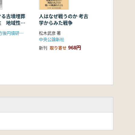
人はなぜ戦うのか 考古
ける古墳埋葬
学からみた戦争
性 地域性と
う理解できる
松木武彦 著
第14回九州前方後円墳研究会実行委員会
中央公論新社
968円
新刊
取り寄せ