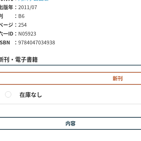
出版年
2011/07
判
B6
ページ
254
六一ID
N05923
ISBN
9784047034938
新刊・電子書籍
新刊
在庫なし
内容