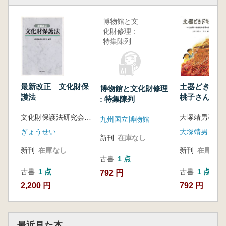
博物館と文
化財修理 :
特集陳列
最新改正 文化財保
土器どきド
博物館と文化財修理
護法
桃子さん・夢
: 特集陳列
ん・雄介君・
文化財保護法研究会 編著
の体験活動
九州国立博物館
ぎょうせい
大塚靖男
新刊
在庫なし
新刊
在庫なし
新刊
在庫なし
古書
1 点
古書
1 点
古書
1 点
792 円
2,200 円
792 円
最近見た本