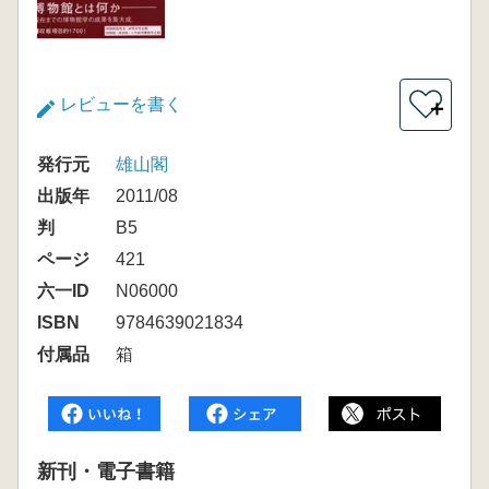
レビューを書く
＋
発行元
雄山閣
出版年
2011/08
判
B5
ページ
421
六一ID
N06000
ISBN
9784639021834
付属品
箱
新刊・電子書籍