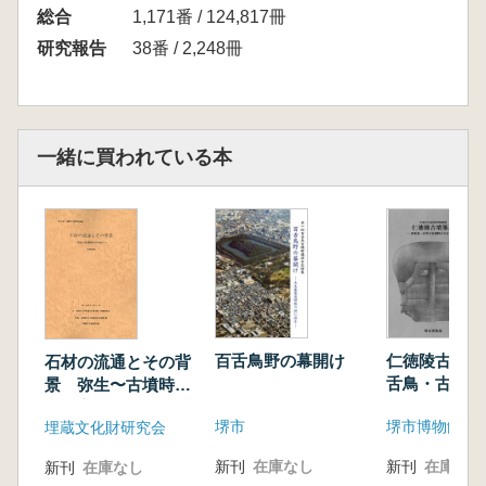
総合
1,171番 / 124,817冊
研究報告
38番 / 2,248冊
一緒に買われている本
百舌鳥野の幕開け
仁徳陵古墳築
石材の流通とその背
舌鳥・古市の
景 弥生〜古墳時代
からさぐる
を中心に 発表要旨
堺市
堺市博物館
埋蔵文化財研究会
集
新刊
在庫なし
新刊
在庫なし
新刊
在庫なし