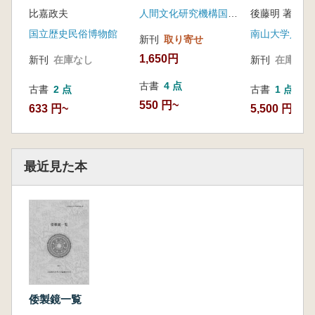
民間説話
生業変化や資源化に
学への序章
比嘉政夫
人間文化研究機構国立歴史民俗博物館
後藤明 著
及ぼす影響 持続可
能な地域発展におけ
国立歴史民俗博物館
南山大学人類
新刊
取り寄せ
る規制のあり方
1,650円
新刊
在庫なし
新刊
在庫なし
古書
4 点
古書
2 点
古書
1 点
550 円~
633 円~
5,500 円
最近見た本
倭製鏡一覧