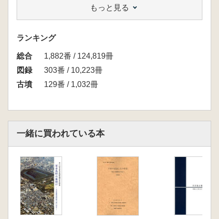
もっと見る
玉手山5号墳
玉手山9号墳 北玉山古墳(10号墳)
第2章 百舌鳥と古市の古墳群
ランキング
百舌鳥古墳群について
総合
百舌′鳥古墳群の古墳と出土品
1,882番 / 124,819冊
乳岡古墳 大塚山古墳 七観古墳 塚廻古墳
図録
303番 / 10,223冊
城ノ山古墳 湯の山古墳 原山古墳(百舌′鳥76
古墳
129番 / 1,032冊
号墳)
古市古墳群について
古市古墳群の古慎と出土品
津堂城山古墳(藤井寺陵墓参考地)
一緒に買われている本
岡古墳 盾塚古墳 アリ山古墳 西墓山古墳
鞍塚古墳 珠金塚古墳
誉田丸山古墳出土の馬具(国宝) 野中古墳 唐
櫃山古墳 長持山古墳 土師の里8号墳 軽里4
号墳 Ⅲ 峯ヶ塚古墳
黒姫山古墳(百舌′鳥と古市古墳群の間に位置す
る古墳)