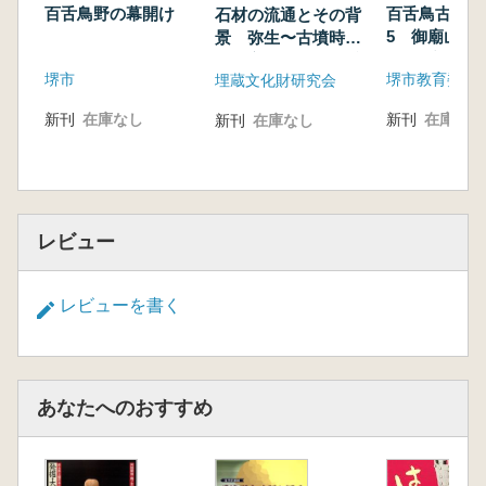
百舌鳥と古市の古墳群を造営した集落
百舌鳥野の幕開け
百舌鳥古墳群
石材の流通とその背
土師の里遺跡 土師遺跡
5 御廟山古墳
景 弥生〜古墳時代
第3章 百舌鳥と古市の古墳群造営を支えた「陶
6)発掘調査報
を中心に 発表要旨
堺市
堺市教育委員
埋蔵文化財研究会
邑」
集
TK(高蔵寺地区)73号窯跡・85-1号窯跡・87号
新刊
在庫なし
新刊
在庫なし
新刊
在庫なし
窯跡
TG(栂地区)232号窯跡Ⅲ的
ON(大野池地区)231号窯跡
第4章 百舌鳥と古市の巨大陵墓の埴輪
応神陵古墳の埴輪
レビュー
履中陵古墳の埴輪
第5章 最近の百舌鳥古墳群の調査
レビューを書く
善右二門山古墳 御廟山古墳(百舌鳥陵墓参考
地) 鎮守山塚古墳 文珠塚古墳
長塚古墳 銭塚古墳 旗塚古墳 グワシヨウ坊
古墳 収塚古墳 寺山南山古墳 御廟表塚古
あなたへのおすすめ
墳
特別寄稿
鉄製武器で満ちたアリ山古墳