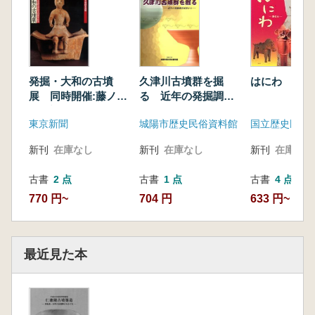
1 古市古墳群の構成
2 アリ山古墳の発掘
3 北施設の鉄製武器の副葬
4 北施設下層の鉄製農具・工具類
5 アリ山古墳の鉄器群がもつ重要性
発掘・大和の古墳
久津川古墳群を掘
はにわ 形と
展示品目録
展 同時開催:藤ノ木
る 近年の発掘調査
古墳調査速報
成果から
東京新聞
城陽市歴史民俗資料館
新刊
在庫なし
新刊
在庫なし
新刊
在庫なし
古書
2 点
古書
1 点
古書
4 点
770 円~
704 円
633 円~
最近見た本