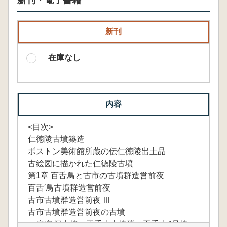
新刊・電子書籍
新刊
在庫なし
内容
<目次>
仁徳陵古墳築造
ボストン美術館所蔵の伝仁徳陵出土品
古絵図に描かれた仁徳陵古墳
第1章 百舌鳥と古市の古墳群造営前夜
百舌′鳥古墳群造営前夜
古市古墳群造営前夜 Ⅲ
古市古墳群造営前夜の古墳
庭′鳥塚古墳 玉手山古墳群 玉手山4号墳