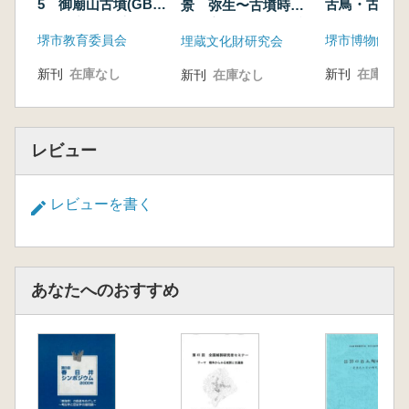
5 御廟山古墳(GBY-
舌鳥・古市の
景 弥生〜古墳時代
6)発掘調査報告書
からさぐる
を中心に 発表要旨
堺市教育委員会
堺市博物館
埋蔵文化財研究会
集
新刊
在庫なし
新刊
在庫なし
新刊
在庫なし
レビュー
レビューを書く
あなたへのおすすめ