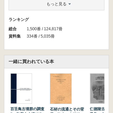
もっと見る
広瀬和雄
討 論 「百舌鳥野の幕開け 大王墓築造開始
の謎に迫る」
ランキング
総合
1,500番 / 124,817冊
資料集
334番 / 5,035冊
一緒に買われている本
百舌鳥古墳群の調査
仁徳陵古墳築
石材の流通とその背