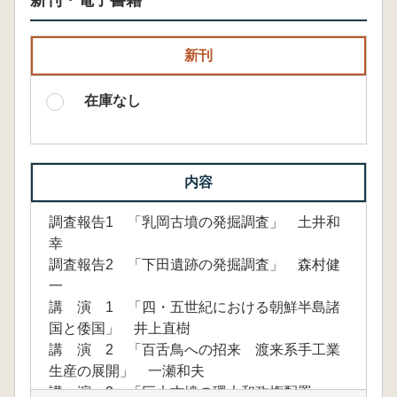
新刊・電子書籍
新刊
在庫なし
内容
調査報告1 「乳岡古墳の発掘調査」 土井和
幸
調査報告2 「下田遺跡の発掘調査」 森村健
一
講 演 1 「四・五世紀における朝鮮半島諸
国と倭国」 井上直樹
講 演 2 「百舌鳥への招来 渡来系手工業
生産の展開」 一瀬和夫
講 演 3 「巨大古墳の環大和政権配置」