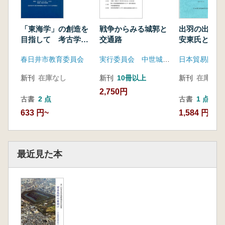
「東海学」の創造を
戦争からみる城郭と
出羽の出土
目指して 考古学と
交通路
安東氏とその
歴史学の諸問題
春日井市教育委員会
実行委員会 中世城郭研究会
日本貿易陶磁
新刊
在庫なし
新刊
10冊以上
新刊
在庫なし
2,750円
古書
2 点
古書
1 点
633 円~
1,584 円
最近見た本