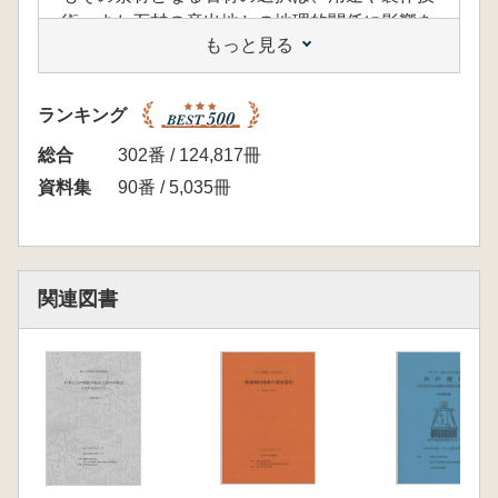
術、また石材の産出地との地理的関係に影響を
もっと見る
受けることが原則的であると考えられます。し
かし古墳の石室石材や石憎材、また副葬品にみ
られる石製品にはそれらの要因を越えて、社会
ランキング
的、あるいは政治的な関係の中で選択されたと
みなされるものも認められ、その背景の追求
総合
302番 / 124,817冊
は、考古資料による社会復元の重要な材料とな
資料集
90番 / 5,035冊
ることが予想されます。
今回の研究集会では、各地域、各時代に特徴的
な石材について、基礎的な流通や使用の実態を
確認するとともに、そこから導かれる歴史的背
関連図書
景の変化について検討を深めていきたいと考え
ます。また原石のサンプルを持ち寄り、実見す
ることにより、研究の素材としての「石材」に
ついての理解を深めると同時に、「遺跡調査に
も役立つ」研究集会となることを目指したいと
思います。(開催趣旨より)
<目次>