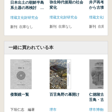
地域報告1 若林幸子 「近畿における弥生時
弥生時代後期の社会
井戸再考 弥
日本出土の朝鮮半島
代の石材流通J
変化
から古墳時代
系土器の再検討 弥
対象にして
地域報告2 船築紀子 「中d四国における弥生
生時代を中心に
埋蔵文化財研究会
埋蔵文化財研
埋蔵文化財研究会
時代の石材純
地域報告3 森 貴教 「北部九州における弥生
新刊
在庫なし
新刊
在庫なし
新刊
在庫なし
時代の石器流通
地域報告4 奈良拓也 「前郷古墳(竪穴式石
槨)における石材の選択と流通」
一緒に買われている本
地域報告5 北山峰生 「古墳時代前期におけ
る石棺の移動」
地域報告6 高橋幸治「腕輪形石製品の石材と
流通」
地域報告7 高木恭二「九州産石棺の分布と生
産」
地域報告8 中村 弘「竜山石と石棺石材J
地域報告9 大賀克彦「玉(玉素材)の流通とそ
百舌鳥野の幕開け
仁徳陵古墳築
倭製鏡一覧
の背景
舌鳥・古市の
基調報告 今西康宏「今城塚古墳にみる石材の
からさぐる
流通とその背景」
堺市
堺市博物館
下垣仁志 編著