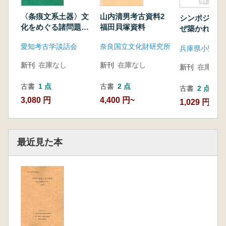
〈条痕文系土器〉文
山内清男考古資料2
シンポジウム
化をめぐる諸問題
福田貝塚資料
ぜ築かれたか
縄文から弥生 3冊セ
愛知考古学談話会
奈良国立文化財研究所
ット
新刊
在庫なし
新刊
在庫なし
新刊
在庫なし
古書
1 点
古書
2 点
古書
2 点
3,080 円
4,400 円~
1,029 円~
最近見た本