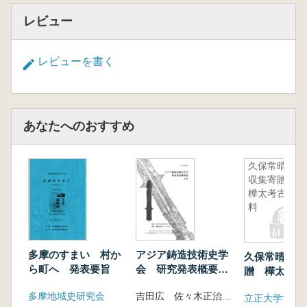
26.弥生時代から古墳時代にかけての竪穴甦′|タ
レビュー
リの愛遷過程―西日本弥生時代後期から古墳時
代中期前↑を中心に一寺井誠
27.三國時代壁柱(大壁)建 擢五集
レビューを書く
28、日本の古墳時代テ族居館の概観と若干の日
韓比較 橋本博文
29.イイ欠の考古學―古墳時代の牧と馬飼育集
あなたへのおすすめ
国の集落・墓一 桃埼輔
30。松菊里型l主居嘲構造比校一日本九州地域
告中心。■― 李宗哲
久保常晴氏
31.鐵器時代理瑠召斗恐こ司住居構造検討 池
収集寄贈
賢柄
樺太考古資
料
O交流母移住
32.粘土帯土器文化期引移住。十乗落 李昌熙
33、近畿の渡束人集落 田中清美
多摩のすまい 村か
アジア鋳造技術史学
久保常晴氏収
34.ヤマト王櫂と妄族層の支固鏃釉と渡茶人
ら町へ 発表要旨
会 研究発表概要集6
贈 樺太考古
35、古墳時代の北武蔵における渡束系文化の導
号
入と定着過程につぃて 高久健二
多摩地域史研究会
吉田広 佐々木正治 宮里修 編
立正大学博物