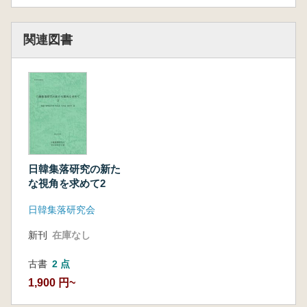
7.弥生時代集落における中國城郭構造の模倣と
その背景につぃて 七田忠昭
一弥生時代中期から後期の佐賀耐崎地方の地域
関連図書
集落群と首長墳墓群の動向から一
8、檬離乗落愛異Ξ 号創畢榮山江流域古代走會
李映激
9.百済の酒批遷都と周邊集落の動向に開する試
論 山本孝文
10.三國時代嶺南地方到特殊乗落検討 命嫡珠
11.漠叛百済期地方引者[市匡言J―燕岐羅城里遺
蹟嘲検討暑叶]。三一李弘鍾
日韓集落研究の新た
O地域性ユ可キ動向
な視角を求めて2
12.西北離地域嘲青銅器時代乗落。il封引 李亨
日韓集落研究会
源
13.江原嶺西地域青銅器時代乗落剃編年斗憂
新刊
在庫なし
遷 金櫂中
14.南開東の弥生時代集落概観 浜田晋如
古書
2 点
15、湖南引ヒ西部海岸地域剃青銅鴎時代衆落研
1,900 円~
究 金奎正