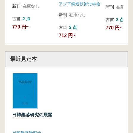
O生産:窯業卦鐵
アジア鋳造技術史学会
新刊
在庫なし
36.原三國～百済漢城州鐵器撰鐵生産衆落―°4
新刊
在庫なし
動向 金武重
新刊
在庫なし
古書
2 点
古書
2 点
37.嶺南地域3～ 4世紀日常土器―°4喫ア十スl問
770 円~
古書
2 点
770 円~
題 ホ|ヽ升圭
712 円~
38、4～ 5世紀慶南西部地域衆落出土土器嘲編
年 河承哲
39.乗落内土器生産嘲専門化。キ技術嘲l専承―
中吉隣也方告中心〇▼_一李盛周
最近見た本
40。百済土器フトロ十(窯)嘲特徴ユコ4生産肥
系 鄭一
日韓集落研究の展開
日韓集落研究会