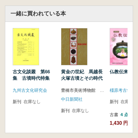
16.洛東江中流域青銅器時代乗落剃愛遷一大邸
地域讐中|もエー 河員錦
一緒に買われている本
17.錦江中流域青銅器時代前期乗落嘲成長 孔
聰
18.南部東海岸地域青銅器時代乗落 ホト榮九
19、蔚山東ザ|1江流域嘲青銅器時代乗落構造針
司|三耳° 安在は
20。中部地方粘土袢土器段階乗落斗詑會性格
宋瀧忽
21.北部九州の古墳時代集落 重藤輝行
古文化談叢 第66
黄金の世紀 馬越長
仏教伝来
22.全南南海岸一袢1～ 3世紀乗落剣動向 本卜
集 古墳時代特集
火塚古墳とその時代
泰洪
九州古文化研究会
豊橋市美術博物館 飯田市美術博物館 編
23、三國時代南海岸地域乗落嘲地域性}コ十憂
動 李東熙
中日新聞社
新刊
在庫なし
新刊
在庫なし
24、大邸・慶北地域三國時代乗落嘲特徴ユコキ
新刊
在庫なし
性格 金昌億
古書
4 点
坂靖(奈良縣立橿原考古學研究所)211
1,430 円~
O衆落施設:住居と居館、牧場
25、双花子文化住居様相斗愛化 千羨幸