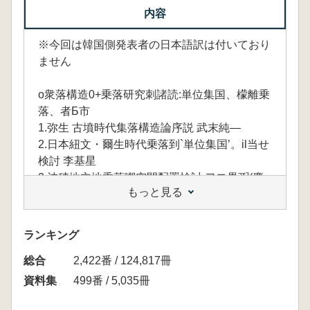
内容
※今回は韓国側発表者の日本語訳は付いており
ません
o衆落構造0+乗落研究刺諸読:単位集国、檬離乗
落、者Б市
1.弥生 古墳時代集落構造論序説 武末純―
2.日本紐文・爾生時代乗落到`単位集国’。il当せ
検討 李基星
3.沖積地立地乗落嘲空間配置検討 ヲヨ畏弼(慶
もっと見る
南妻展研究院)
4.園形粘土袢土器期の集落構造論(2)一暦年代と
時期匠分一 庄田慎矢
ランキング
5.青銅器～原三國時代環濠衆落引展開様相 表徳
総合
換
2,422番 / 124,817冊
6.北部九州と近畿における狙点集落の比較研究
資料集
499番 / 5,035冊
試論 l爾宜田佳男(