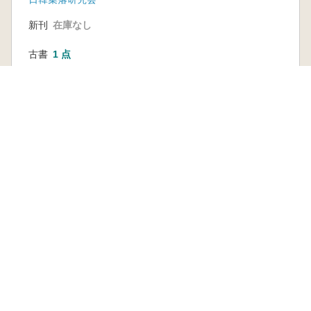
新刊
在庫なし
古書
1 点
4,180 円
本を探す
六一書房の本
ランキング
特価図書
特集
書店様へ
著者ログイン