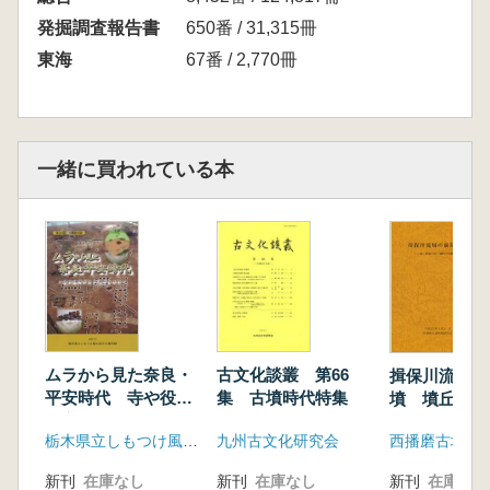
発掘調査報告書
650番 / 31,315冊
東海
67番 / 2,770冊
一緒に買われている本
ムラから見た奈良・
古文化談叢 第66
揖保川流域の
平安時代 寺や役所
集 古墳時代特集
墳 墳丘測量
が立ち並ぶなかで
遺物の再検討
栃木県立しもつけ風土記の丘資料館
九州古文化研究会
西播磨古墳時
新刊
在庫なし
新刊
在庫なし
新刊
在庫なし