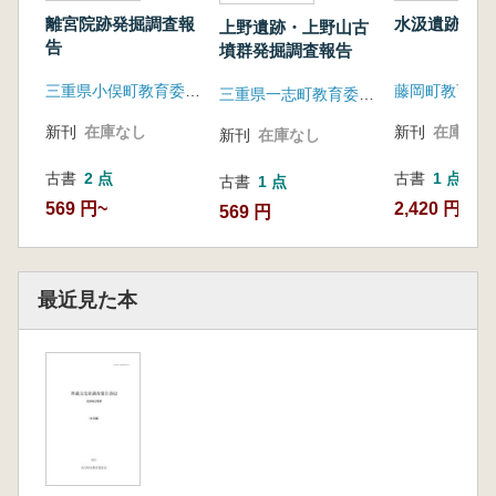
離宮院跡発掘調査報
水汲遺跡
上野遺跡・上野山古
告
墳群発掘調査報告
三重県小俣町教育委員会
藤岡町教育委
三重県一志町教育委員会
新刊
在庫なし
新刊
在庫なし
新刊
在庫なし
古書
2 点
古書
1 点
古書
1 点
569 円~
2,420 円
569 円
最近見た本