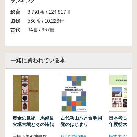
ランキング
総合
3,791番 / 124,817冊
図録
536番 / 10,223冊
古代
94番 / 967冊
一緒に買われている本
黄金の世紀 馬越長
古代狭山池と台地開
日本考古学協会
火塚古墳とその時代
発のはじまり
年度栃木大会
発表資料集
豊橋市美術博物館 飯田市美術博物館 編
狭山池博物館