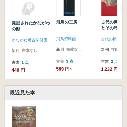
飛鳥の工房
古代の博多 
発掘されたかながわ
とその時代
の顔
飛鳥資料館
かながわ考古学財団
新刊
在庫なし
新刊
在庫なし
新刊
在庫なし
古書
3 点
古書
3 点
古書
1 点
569 円~
1,232 円~
440 円
最近見た本