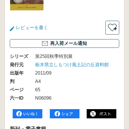
レビューを書く
＋
再入荷メール通知
シリーズ
第25回秋季特別展
発行元
栃木県立しもつけ風土記の丘資料館
出版年
2011/09
判
A4
ページ
65
六一ID
N06096