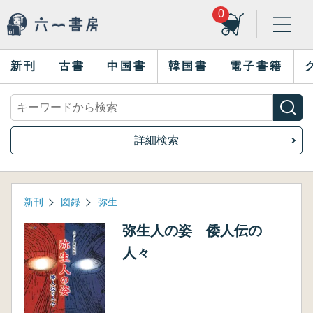
0
新刊
古書
中国書
韓国書
電子書籍
詳細検索
新刊
図録
弥生
弥生人の姿 倭人伝の
人々