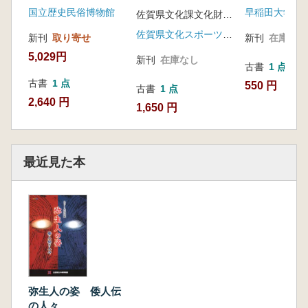
国立歴史民俗博物館
佐賀県文化課文化財保護室 編
佐賀県文化スポーツ交流局文化課文化財保護室 吉野ヶ里遺跡展示室
新刊
取り寄せ
新刊
在庫なし
5,029円
新刊
在庫なし
古書
1 点
古書
1 点
550 円
古書
1 点
2,640 円
1,650 円
最近見た本
弥生人の姿 倭人伝
の人々