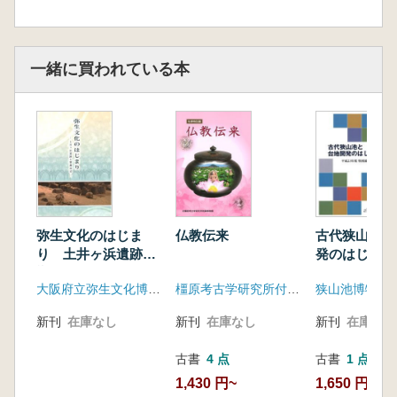
一緒に買われている本
弥生文化のはじま
仏教伝来
古代狭山池と
り 土井ヶ浜遺跡と
発のはじまり
響灘周辺
大阪府立弥生文化博物館
橿原考古学研究所付属博物館
狭山池博物館
新刊
在庫なし
新刊
在庫なし
新刊
在庫なし
古書
4 点
古書
1 点
1,430 円~
1,650 円