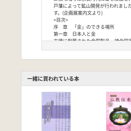
戸藩によって鉱山開発が行われまし
す。(企画展案内文より)
<目次>
序 章 「金」のできる場所
第一章 日本人と金
古墳に副葬された金銅製品 律令国
陸奥の産金 那須の産金 税として
第二章 鉱山開発の発展
戦国大名と金 佐竹氏の金山支配
水戸領での採掘 武茂郷での産金
第三章 近現代の鉱山開発
一緒に買われている本
近現代の産金 栃木県の鉱山 古代
附編
1鐘江宏之 2荻野谷悟 3眞保昌弘