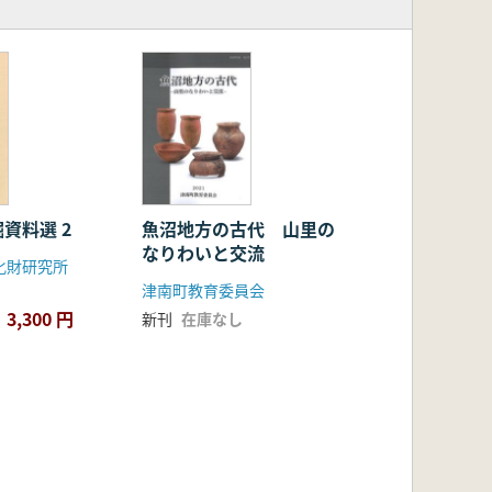
資料選 2
魚沼地方の古代 山里の
なりわいと交流
化財研究所
津南町教育委員会
3,300 円
新刊
在庫なし