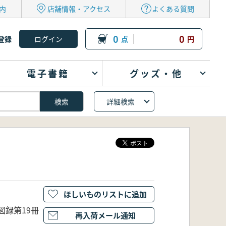
内
店舗情報・アクセス
よくある質問
0
0
登録
点
円
電子書籍
グッズ・他
詳細検索
ほしいものリストに追加
図録第19冊
再入荷メール通知