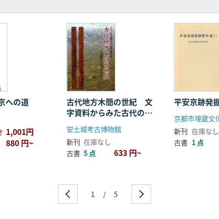
京への道
古代地方木簡の世紀 文
平安京跡発掘
字資料からみた古代の近
京都市埋蔵文
江
安土城考古博物館
1,001円
新刊
在庫なし
せ
880 円~
新刊
在庫なし
古書
1 点
633 円~
古書
5 点
1
/
5