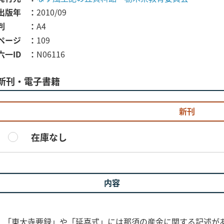
出版年
2010/09
判
A4
ページ
109
六一ID
N06116
新刊・電子書籍
新刊
在庫なし
内容
、「東大寺要録」や「延喜式」には那須の産金に関する記述が