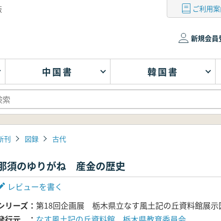
ご利用案
版
新規会員
中国書
韓国書
新刊
図録
古代
那須のゆりがね 産金の歴史
レビューを書く
シリーズ
第18回企画展 栃木県立なす風土記の丘資料館展示
発行元
なす風土記の丘資料館 栃木県教育委員会