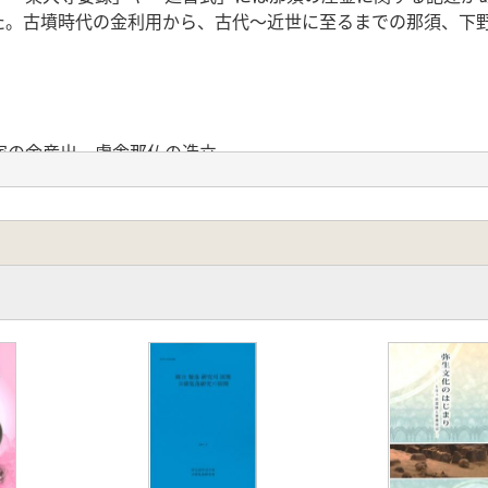
た。古墳時代の金利用から、古代～近世に至るまでの那須、下
家の金産出 慮舎那仏の造立
の金 大陸へわたる金
 江戸時代の金
産金の里
 4企画調査委員会