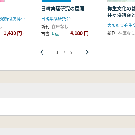
日韓集落研究の展開
弥生文化の
井ヶ浜遺跡
橿原考古学研究所付属博物館
日韓集落研究会
大阪府立弥生
し
新刊
在庫なし
1,430 円~
4,180 円
新刊
在庫なし
古書
1 点
1
/
9