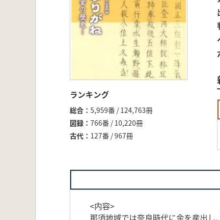
ランキング
総合
5,959番 / 124,763冊
図録
766番 / 10,220冊
古代
127番 / 967冊
<内容>
那須地域では奈良時代に金を産出し