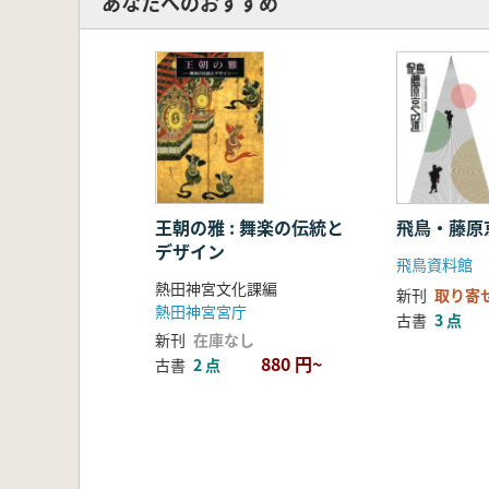
あなたへのおすすめ
王朝の雅 : 舞楽の伝統と
飛鳥・藤原
デザイン
飛鳥資料館
熱田神宮文化課編
新刊
取り寄
熱田神宮宮庁
古書
3 点
新刊
在庫なし
880 円~
古書
2 点