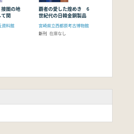
 接圏の地
覇者の愛した煌めき 6
して関
世紀代の日韓金銅製品
丘資料館
宮崎県立西都原考古博物館
新刊
在庫なし