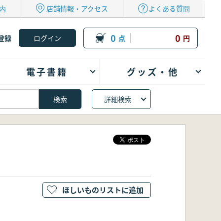
内
店舗情報・アクセス
よくある質問
0
0
登録
点
円
電子書籍
グッズ・他
詳細検索
ほしいものリストに追加