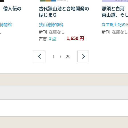
 倭人伝の
古代狭山池と台地開発の
那須と白河
はじまり
東山道、そ
博物館
狭山池博物館
なす風土記の
し
新刊
在庫なし
新刊
在庫なし
1,650 円
古書
1 点
1
/
20