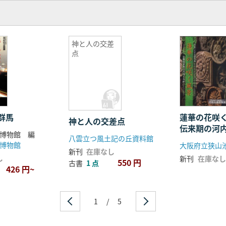
神と人の交差
点
群馬
蓮華の花咲
神と人の交差点
伝来期の河
博物館 編
八雲立つ風土記の丘資料館
博物館
大阪府立狭山
新刊
在庫なし
し
新刊
在庫なし
550 円
古書
1 点
426 円~
1
/
5