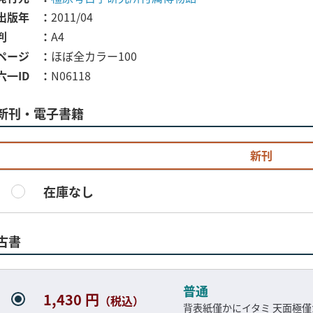
出版年
2011/04
判
A4
ページ
ほぼ全カラー100
六一ID
N06118
新刊・電子書籍
新刊
在庫なし
古書
普通
1,430 円
（税込）
背表紙僅かにイタミ 天面極