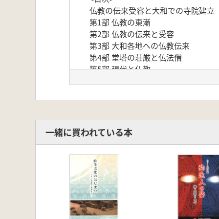
仏教の伝来受容と大和での寺院建立
第1部 仏教の東漸
第2部 仏教の伝来と受容
第3部 大和各地への仏教伝来
第4部 堂塔の荘厳と仏法僧
第5部 現代と仏教
コラム1 桜井市城島遺跡と脇本遺跡
コラム2 奈良盆地の渡来系集団関連
瓦葺屋根の各種瓦名称図塔模式図
出品目録
一緒に買われている本