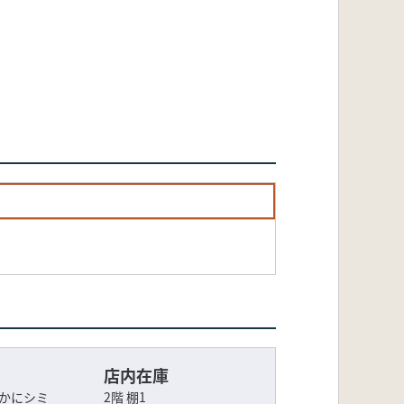
店内在庫
僅かにシミ
2階 棚1