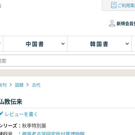
ご利用案
版
新規会員
中国書
韓国書
新刊
図録
古代
仏教伝来
レビューを書く
シリーズ
秋季特別展
発行元
橿原考古学研究所付属博物館