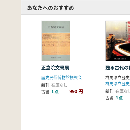
あなたへのおすすめ
正倉院文書展
甦る古代の
歴史民俗博物館振興会
群馬県立歴史
群馬県立歴史
新刊
在庫なし
990 円
新刊
在庫な
古書
1 点
古書
4 点