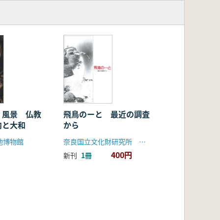
く風景 仏教
飛鳥のーと 最近の調査
内と大和
から
池博物館
奈良国立文化財研究所 飛鳥資料館
400円
新刊
1冊