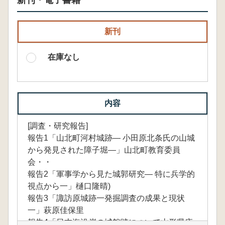
新刊・電子書籍
新刊
在庫なし
内容
[調査・研究報告]
報告1「山北町河村城跡― 小田原北条氏の山城
から発見された障子堀―」山北町教育委員
会・・
報告2「軍事学から見た城郭研究― 特に兵学的
視点から一」樋口隆晴)
報告3「諏訪原城跡一発掘調査の成果と現状
一」萩原佳保里
報告4「日本海沿岸の城館跡について山形県庄