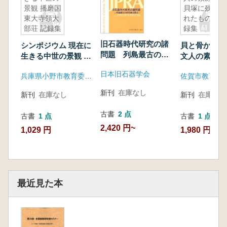
景観 播磨国
貝塚に残さ
東大寺領大
れたもの 記
部荘 記録集
録集
旧石器時代研究の諸
シンポジウム 現在に
貝と骨からわ
問題 列島最古の旧
生きる中世の景観 播
文人の素顔 :
石器を探る
磨国東大寺領大部荘
日本旧石器学会
兵庫県小野市教育委員会
佐賀市教育委
記録集
新刊
在庫なし
新刊
在庫なし
新刊
在庫なし
古書
2 点
古書
1 点
古書
1 点
2,420 円~
1,029 円
1,980 円
最近見た本