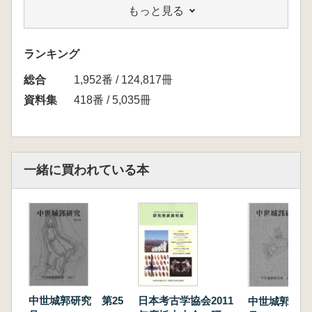
もっと見る
内地方南部の様相―」員壁 建
報告5「左沢楯山城跡の発掘調査の成果」上田
美紀
ランキング
報告6「越後毛利氏の城郭」鳴海 忠夫
総合
報告7「関津城遺跡一戦国時代の館城一」藤崎
1,952番 / 124,817冊
高志
資料集
418番 / 5,035冊
報告8「筑前国糟屋郡立花陣について一立花山
城の南に位置する二つの巨大城砦群一」藤野正
人
報告9「織豊期の陣城遺構について一羽柴秀吉
一緒に買われている本
勢力の陣城遺構を素材として一」高橋成計
報告10「筒井城の発掘調査について」山川 均
[テーマ報告 ― 城郭遺構の認識を問う一]
報告1「東国における特殊な縄張をもつ城郭」
三島正之
報告2「常陸台地上の堀切状遺構～ 兎地名から
戦国のお城が見えてくる～石崎勝二郎
報告3「外縁の遺構から中世的特徴を考える」
中世城郭研究 第25
日本考古学協会2011
中世城郭研究