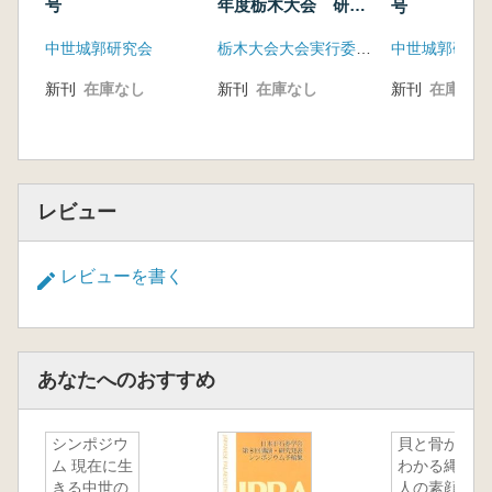
村田 修三
号
年度栃木大会 研究
号
発表資料集
中世城郭研究会
栃木大会大会実行委員会
中世城郭研究
新刊
在庫なし
新刊
在庫なし
新刊
在庫なし
レビュー
レビューを書く
あなたへのおすすめ
シンポジウ
貝と骨から
ム 現在に生
わかる縄文
きる中世の
人の素顔 :