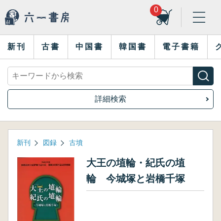
0
新刊
古書
中国書
韓国書
電子書籍
詳細検索
新刊
図録
古墳
大王の埴輪・紀氏の埴
輪 今城塚と岩橋千塚