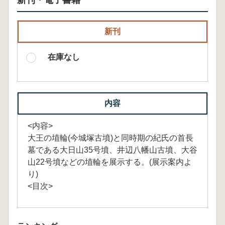
新刊・電子書籍
新刊
在庫なし
内容
<内容>
大王の埴輪(今城塚古墳)と同時期の紀氏の首長
墓である大日山35号墳、井辺八幡山古墳、大谷
山22号墳などの埴輪を展示する。(展示案内よ
り)
<目次>