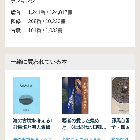
ランキング
総合
1,241番 / 124,817冊
図録
208番 / 10,223冊
古墳
101番 / 1,032冊
一緒に買われている本
海の古墳を考える1
覇者の愛した煌め
邪馬台国時代
群集墳と海人集団
き 6世紀代の日韓金
予・四国
銅製品
海の古墳を考える会
宮崎県立西都原考古博物館
愛媛県歴史文