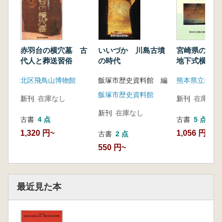
赤羽台の横穴墓 古
いいづか 川島古墳
宮崎県の装飾
代人と葬送習俗
の時代
地下式横穴墓
北区飛鳥山博物館
飯塚市歴史資料館 編
熊本県立装飾
飯塚市歴史資料館
新刊
在庫なし
新刊
在庫なし
新刊
在庫なし
古書
4 点
古書
5 点
1,320 円~
1,056 円~
古書
2 点
550 円~
最近見た本