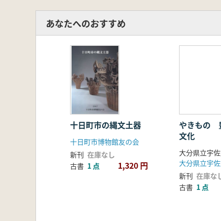
あなたへのおすすめ
十日町市の縄文土器
やきもの 
文化
十日町市博物館友の会
新刊
在庫なし
1,320 円
古書
1 点
新刊
在庫な
古書
1 点