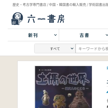
歴史・考古学専門書店 / 中国・韓国書の輸入販売 / 学術図書出
新刊
古書