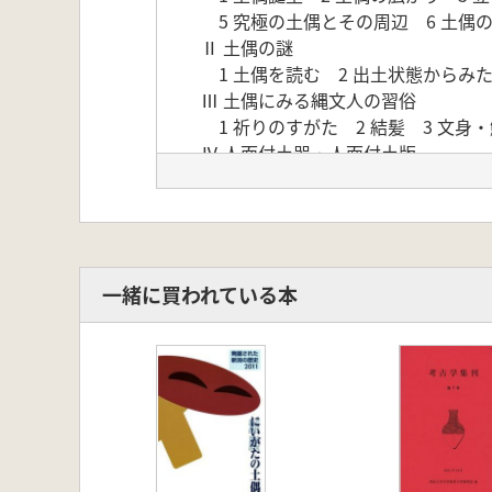
5 究極の土偶とその周辺 6 土
Ⅱ 土偶の謎
1 土偶を読む 2 出土状態からみ
Ⅲ 土偶にみる縄文人の習俗
1 祈りのすがた 2 結髪 3 文身
Ⅳ 人面付土器・人面付土版
1 人面付土器 2 人面付土版
一緒に買われている本