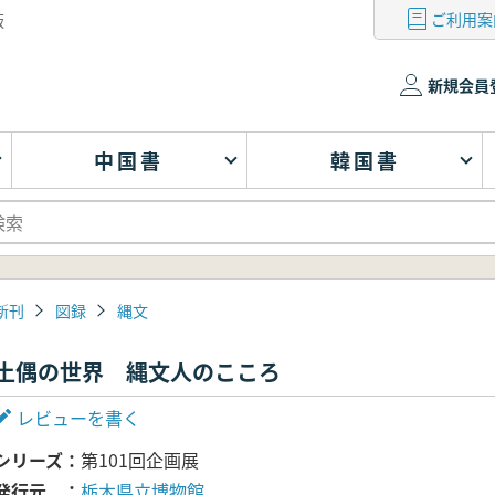
ご利用案
版
新規会員
中国書
韓国書
新刊
図録
縄文
土偶の世界 縄文人のこころ
レビューを書く
シリーズ
第101回企画展
発行元
栃木県立博物館