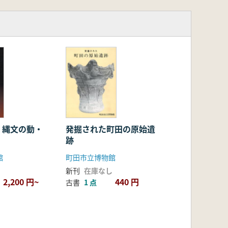
発掘された町田の原始遺
 縄文の動・
跡
町田市立博物館
館
新刊
在庫なし
440 円
2,200 円~
古書
1 点