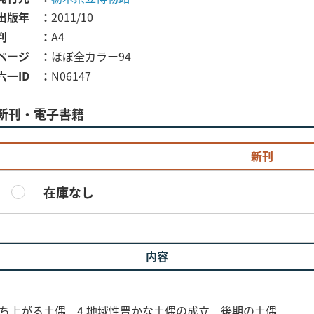
出版年
2011/10
判
A4
ページ
ほぼ全カラー94
六一ID
N06147
新刊・電子書籍
新刊
在庫なし
内容
立ち上がる土偶 4 地域性豊かな土偶の成立 後期の土偶