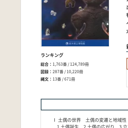
ランキング
総合
1,763番 / 124,789冊
図録
287番 / 10,220冊
縄文
13番 / 671冊
Ⅰ 土偶の世界 土偶の変遷と地域性
1 土偶誕生 2 土偶の広がり 3 