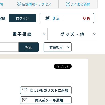
内
店舗情報・アクセス
よくある質問
0
0
登録
点
円
電子書籍
グッズ・他
詳細検索
ほしいものリストに追加
再入荷メール通知