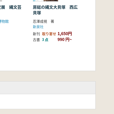
宝展 縄文芸
房総の縄文大貝塚 西広
貝塚
博物館
忍澤成視 著
新泉社
1,650円
新刊
取り寄せ
990 円~
古書
3 点