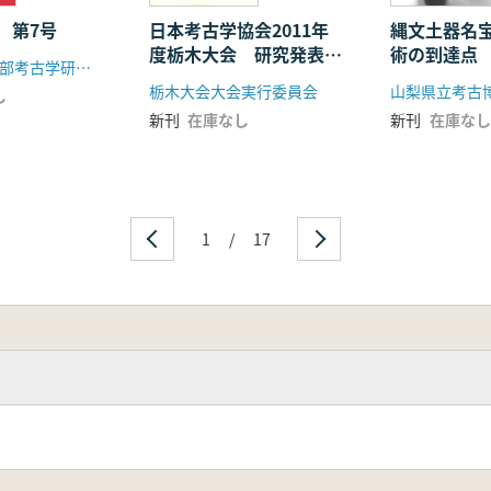
 第7号
日本考古学協会2011年
縄文土器名
度栃木大会 研究発表資
術の到達点
明治大学文学部考古学研究室
料集
栃木大会大会実行委員会
山梨県立考古
し
新刊
在庫なし
新刊
在庫なし
1
/
17