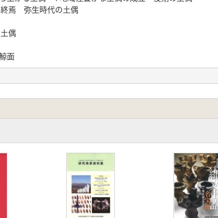
偶の終焉 弥生時代の土偶
た土偶
・鯨面