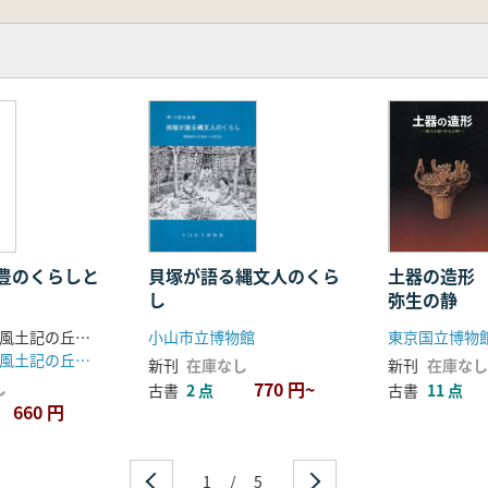
豊のくらしと
貝塚が語る縄文人のくら
土器の造形
し
弥生の静
大分県立宇佐風土記の丘歴史民俗資料館 編
小山市立博物館
東京国立博物
大分県立宇佐風土記の丘歴史民俗資料館
新刊
在庫なし
新刊
在庫なし
770 円~
し
古書
2 点
古書
11 点
660 円
1
/
5