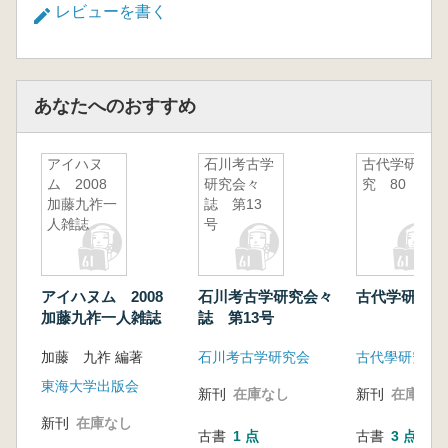
レビューを書く
あなたへのおすすめ
アイハヌ
石川考古学
古代学研
ム 2008
研究会々
究 80
加藤九祚一
誌 第13
人雑誌
号
アイハヌム 2008
石川考古学研究会々
古代学研究 
加藤九祚一人雑誌
誌 第13号
加藤 九祚 編著
石川考古学研究会
古代學研究會
東海大学出版会
新刊
在庫なし
新刊
在庫なし
新刊
在庫なし
古書
1 点
古書
3 点