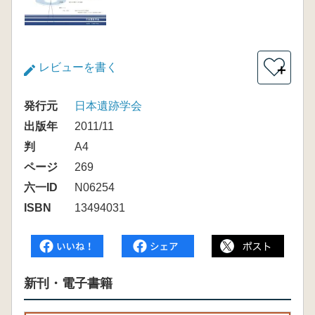
レビューを書く
＋
発行元
日本遺跡学会
出版年
2011/11
判
A4
ページ
269
六一ID
N06254
ISBN
13494031
新刊・電子書籍