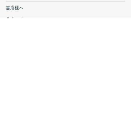
書店様へ
著者ログイン
会社案内
お問い合わせ
リンク
採用情報
プライバシーポリシー
特定商取引に関する表示