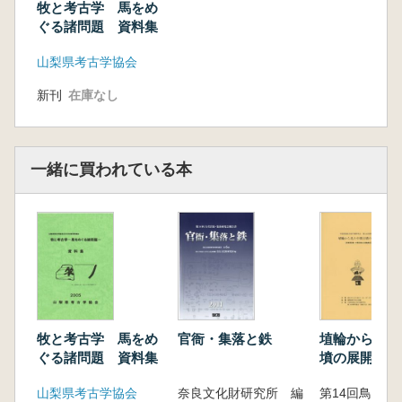
植月 学 動物者古学からみた牛の利用
牧と考古学 馬をめ
ぐる諸問題 資料集
山梨県考古学協会
新刊
在庫なし
一緒に買われている本
牧と考古学 馬をめ
官衙・集落と鉄
埴輪から見た
ぐる諸問題 資料集
墳の展開 発
集・中期古墳
山梨県考古学協会
奈良文化財研究所 編
輪集成