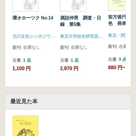
前方後円墳の
環オホーツク No.14
酒詰仲男 調査・日
色 発表要旨
録 第5集
北の文化シンポジウム実行委員会
東京大学総合研究資料館
新刊
在庫なし
新刊
在庫なし
新刊
在庫なし
古書
3 点
古書
1 点
古書
1 点
880 円~
1,100 円
2,970 円
最近見た本