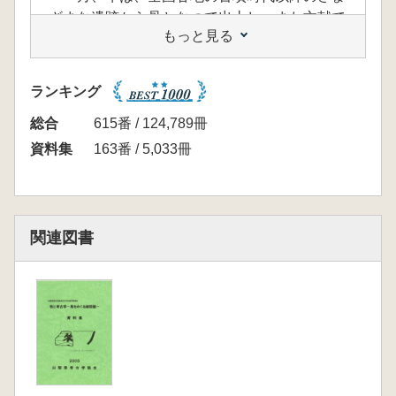
ざまな遺跡から骨となつて出土し、また文献で
もっと見る
は、『日本霊異記』などで負債弁済のために人
が牛になってしまう説話で登場するなど、古代
以来、人との結びつきが強い動物の一つであ
ランキング
る。しかしながら、牛が飼育されていたはすの
牧の実態やその飼育方法、利用実態など、未解
総合
615番 / 124,789冊
明の問題はまだ多い。そこで今回は、牧と者古
資料集
163番 / 5,033冊
学シリーズ第2弾として牛をとりあげ、者古
学、文献史学、民俗学などの視点から牛を者え
てみたい。(開催趣旨より抜粋)
<目次>
関連図書
平野 修 遺跡の中のウシ
鷹野義朗 文献史料からみた古代の牛について
中澤克昭 中世における牛と人の諸関係
笹生 衛 古代日本の祭祀と牛
河野通明 在来黎と牽SI具から見た日本の牛馬
田中広明 考古学からみた牛の利用―蘇の貢納
と牛のいた村―