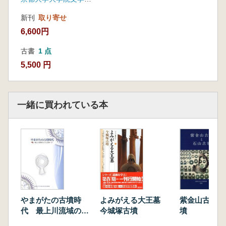
新刊
取り寄せ
6,600円
古書
1 点
5,500 円
一緒に買われている本
やまがたの古墳時
紫金山古墳と
よみがえる大王墓
代 最上川流域のム
墳
今城塚古墳
ラと古墳