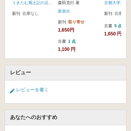
うきたむ風土記の丘考古資料館
京都大学文学
森田克行 著
新泉社
新刊
在庫なし
新刊
在庫なし
新刊
取り寄せ
古書
5 点
1,650円
1,650 円~
古書
1 点
1,100 円
レビュー
レビューを書く
あなたへのおすすめ