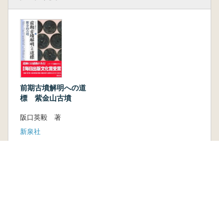
前期古墳解明への道
標 紫金山古墳
阪口英毅 著
新泉社
新刊
取り寄せ
1,650円
古書
1 点
1,650 円