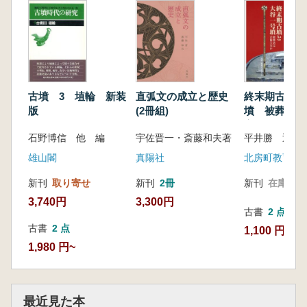
古墳 3 埴輪 新装
直弧文の成立と歴史
終末期古墳と
版
(2冊組)
墳 被葬者は
宰か
石野博信 他 編
宇佐晋一・斎藤和夫著
平井勝 近藤
雄山閣
真陽社
北房町教育委
新刊
取り寄せ
新刊
2冊
新刊
在庫なし
3,740円
3,300円
古書
2 点
古書
2 点
1,100 円~
1,980 円~
最近見た本