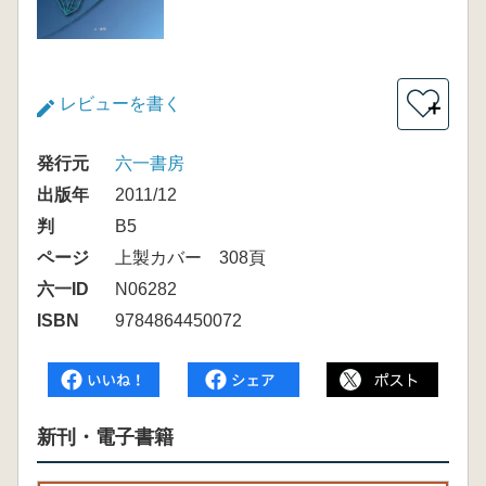
レビューを書く
＋
発行元
六一書房
出版年
2011/12
判
B5
ページ
上製カバー 308頁
六一ID
N06282
ISBN
9784864450072
新刊・電子書籍