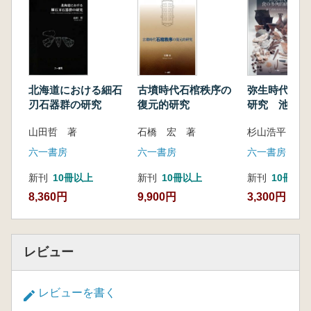
析による石材産地同定などの科学的分析手法に
よって裏付けられている点にある。本地域の細
石刃研究が40年目にして迎えた待望の書であ
り、今後の研究の方向性を示す羅針盤でもあ
る。
北海道における細石
古墳時代石棺秩序の
弥生時代食の
熊本大学文学部教授 小畑 弘己
刃石器群の研究
復元的研究
研究 池子遺
(熊本大学学位論文に大幅に加筆刊行)
学する
山田哲 著
石橋 宏 著
杉山浩平 編
<目次>
第1章 細石刃石器群研究の論点と研究の方法
六一書房
六一書房
六一書房
第2章 九州における細石刃石器群の編年研究
新刊
10冊以上
新刊
10冊以上
新刊
10冊以
第1節 九州における細石刃石器群編年研究
8,360円
9,900円
3,300円
史
第2節 九州における細石刃技術の分類
第3節 九州細石刃石器群の分類
第4節 九州細石刃石器群の編年
レビュー
第5節 細石刃石器群と縄文時代草創期
第6節 小 結
レビューを書く
第3章 九州における細石刃石器群の構造