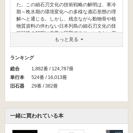
た。この細石刃文化の技術戦略の解明は、寒冷
期～晩氷期の環境変化への多様な適応形態の理
解へと通じる。しかし、残念ながら動物骨や植
物質資料の伴わない日本列島の細石刃文化の技
術戦略の解明は非常に困難であり、いきおい石
もっと見る
器分析が研究の主体となる。しかもこの技術戦
略に視点を置いた石器研究は、これまで北日本
に展開した北方系(削片系)細石刃石器群を対象
ランキング
に行われてきただけで、西南日本の非削片系細
総合
石刃石器群ではきわめてまれであった。
1,882番 / 124,787冊
本書は、この非削片系細石刃石器群の中心地
単行本
524番 / 16,013冊
域ともいうべき九州地方を対象に、遺跡内外で
旧石器
29番 / 382冊
の石器消費動向を分析基点においた空間分析を
行い、集団の移動領域と石材供給システム、そ
してそれらの時期的変遷を明らかにした秀作で
ある。本書の特質は、単なる行動理論に基づく
一緒に買われている本
モデル化ではなく、膨大な分析資料を対象にし
た実証的研究であり、それら基礎資料が詳細な
石器接合関係の分析、使用痕分析、蛍光X線分