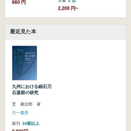
古書
2 点
660 円
ム
2,200 円~
第1節 九州における細石刃期の環境
第2節 行動パターンと行動領域の変化の背
景
最近見た本
第3節 結 論
付表 分析対象遺跡石材データ
九州における細石刃
石器群の研究
芝 康次郎 著
六一書房
新刊
10冊以上