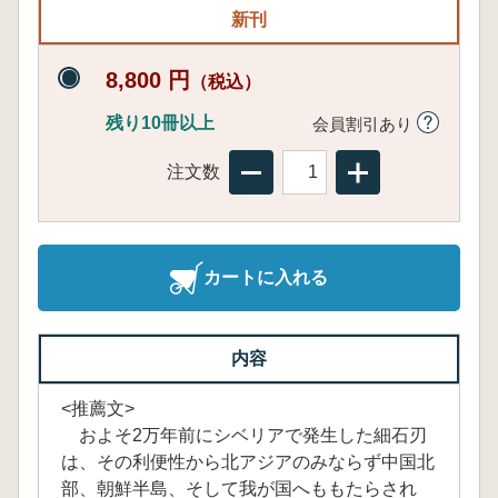
新刊
8,800 円
（税込）
残り10冊以上
会員割引あり
注文数
カートに入れる
内容
<推薦文>
およそ2万年前にシベリアで発生した細石刃
は、その利便性から北アジアのみならず中国北
部、朝鮮半島、そして我が国へももたらされ