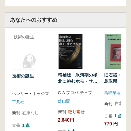
第1節 北部・中九州細石刃石器群の構造と
集団の行動領域
第2節 南九州の細石刃石器群における石材
あなたへのおすすめ
消費と行動領域
第3節 南九州細石刃石器群における西北九
技術の誕生
州産石材の入手過程
第4節 後期細石刃石器群における石器群構
造
第5節 細石刃期の行動パターンと行動領域
の変化
第4章 九州細石刃石器群の周辺
増補版 氷河期の極
旧石器・縄文
技術の誕生
第1節 細石刃出現以前の九州―ナイフ形石
北に挑むホモ・サピ
鳥取県
器群終末期―
エンス マンモスハ
G.A.フロパ-チェフ E.Ju.ギリヤ 木村 英明
ンターたちの暮らし
第2節 細石刃期直後の九州―縄文時代草創
ヘンリー・ホッジズ 著 平田寛 訳
と技
期石鏃石器群―
雄山閣
平凡社
新刊
在庫なし
第3節 隣接諸地域の細石刃石器群
新刊
取り寄せ
新刊
在庫なし
第4節 九州細石刃石器群の時空間的位置づ
古書
1 点
2,640円
け
770 円
古書
1 点
第5章 九州細石刃石器群の移動・居住システ