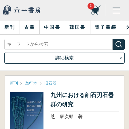
0
新刊
古書
中国書
韓国書
電子書籍
詳細検索
新刊
単行本
旧石器
九州における細石刃石器
群の研究
芝 康次郎 著