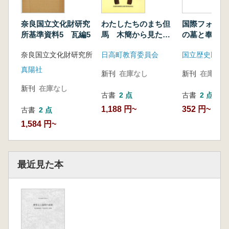
奈良国立文化財研究
わたしたちのまち但
国際フォーラ
所基準資料5 瓦編5
馬 木簡から見た古
の墓と奉仕す
代の但馬
奈良国立文化財研究所
日高町教育委員会
国立歴史民俗
真陽社
新刊
在庫なし
新刊
在庫なし
新刊
在庫なし
古書
2 点
古書
2 点
1,188 円~
352 円~
古書
2 点
1,584 円~
最近見た本