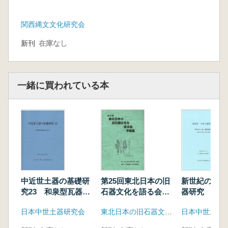
8 福井県 土谷崇夫・田中祐二 9 岐阜県 三
輪晃三・大石崇史
関西縄文文化研究会
10 愛知県 村上昇 11 石川県 新出直典
<研究発表・事例報告要旨補遺>
新刊
在庫なし
遠部 慎 西日本における押型文土器群の年代
とその環境
西岡誠司 神戸市域での事例 最近の調査例を
一緒に買われている本
含めて
矢野健一 押型文土器編年の現状と課題
中近世土器の基礎研
第25回東北日本の旧
新世紀の土器
究23 和泉型瓦器椀
石器文化を語る会
器研究 200
を考える
予稿集
成果と今後の
日本中世土器研究会
東北日本の旧石器文化を語る会
日本中世土器