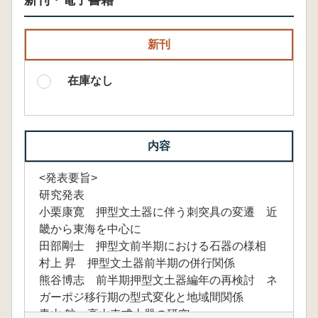
新刊・電子書籍
新刊
在庫なし
内容
<発表要旨>
研究発表
小栗康寛 押型文土器に伴う刺突具の変遷 近
畿から東海を中心に
田部剛士 押型文前半期における石器の様相
村上 昇 押型文土器前半期の併行関係
熊谷博志 前半期押型文土器編年の再検討 ネ
ガーポジ移行期の型式変化と地域間関係
青山 航 高山寺式土器の研究