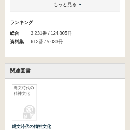
もっと見る
畑山智史 縄文時代早期における動物資源とそ
の季節
河本純一 押型文土器の胎土について
ランキング
事例報告
総合
村上 昇・木村聡 近年の東三河の事例 豊橋
3,231番 / 124,805冊
市眼鏡下池北遺跡を中心に
資料集
613番 / 5,033冊
櫻井拓馬 中野山遺跡(3～ 5次)の発掘調査
<紙上発表>
中沢道彦 長野県大町市山の上遺跡出土早期中
葉土器のツルマメ類似種子圧痕から派生する問
関連図書
題について
<集成>
縄文時代の
1 兵庫県 大下 明・深井明比古 2 大阪府 河
精神文化
本純一 ・大野 薫・奈良拓弥・松本吉弘
3 京都府 矢野健一・上峯篤史 4 滋賀県 小
島孝修 5 和歌山県 青山航
6 奈良県 石田由紀子 7 三重県 奥 義次・田
村陽一・中村法道
縄文時代の精神文化