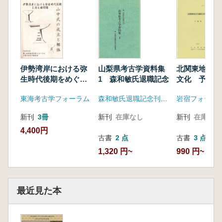
伊勢湾岸における弥
山梨県考古学資料集
北関東地方の
生時代後期をめぐる
1 森和敏氏退職記念
文化 予稿集
諸問題 山中式の成
東海考古学フォーラム
森和敏氏退職記念刊行委員会
立と解体
新刊
3冊
新刊
在庫なし
新刊
在庫なし
4,400円
古書
2 点
古書
3 点
1,320 円~
990 円~
最近見た本