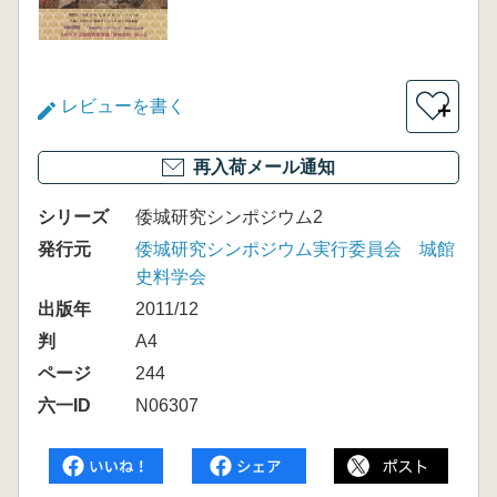
レビューを書く
＋
再入荷メール通知
シリーズ
倭城研究シンポジウム2
発行元
倭城研究シンポジウム実行委員会 城館
史料学会
出版年
2011/12
判
A4
ページ
244
六一ID
N06307