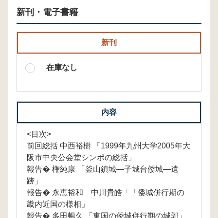
新刊・電子書籍
新刊
在庫なし
内容
<目次>
前回総括 中西裕樹 「1999年九州大学2005年大
阪市中央公会堂シンポの総括」
報告� 権純康 「釜山鎮城―子城台倭城―遺
跡」
報告� 永恵裕和 中川貴皓「「倭城併行期の
畿内近国の様相」
報告� 多田暢久 「東国の倭城併行期の城郭」