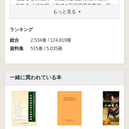
報告� 山崎敏昭 「倭城の瓦研究最新事情―涸
もっと見る
川倭城の調査事例を通して一」
報告� 黒田慶― 「秀吉軍の日本搬入の朝鮮瓦
について一東莱倭城との関係から一J
ランキング
報告� 堀口健弐 「倭城石垣の矢穴技法につい
総合
て」
2,534番 / 124,819冊
報告� 慮永九 「17世紀における朝鮮城郭の発
資料集
515番 / 5,035冊
達に関する一試論一戦争の様相変化を中心に
一」
基調報告1 高田徹 「文禄慶長の役前後(併行
期)の国内城郭の様相」
一緒に買われている本
基調報告2 岡寺良 「倭城と国内城郭一縄張り
にみる連続性と非連続性J
基調報告3 福島克彦 「豊臣期京都の城館と総
構」
基調報告4 中西義昌 「豊臣政権下の国内城郭
と倭城一城郭遺構からみた朝鮮出兵一」
基調報告5 太田秀春 「朝鮮王朝の日本城郭認