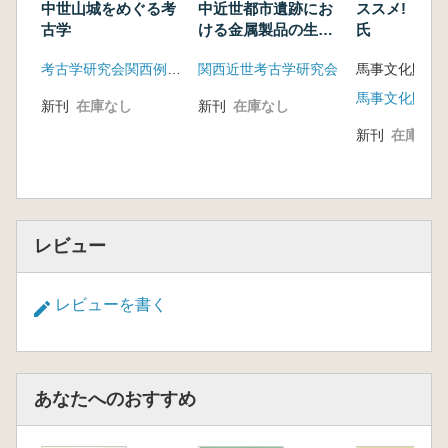
識」
中世山城をめぐる考
中近世都市遺跡にお
ススメ! 小
付録I 九州大学記録資料館架蔵「倭城址図」
古学
ける金属製品の生産
氏
と加工
付録� 堀口健弐「倭城跡実測図集」
考古学研究会関西例会事務局
関西近世考古学研究会
馬事文化財団
新刊
在庫なし
新刊
在庫なし
新刊
在庫なし
レビュー
レビューを書く
あなたへのおすすめ