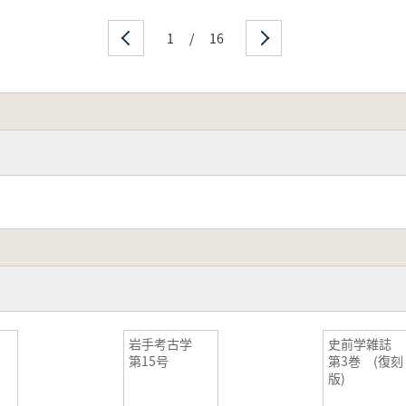
1
/
16
究
岩手考古学
史前学雑誌
第15号
第3巻 (復刻
版)