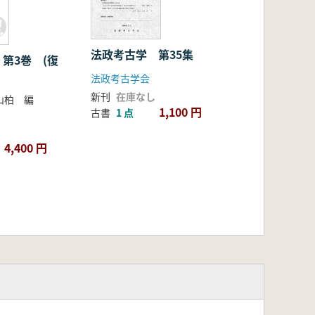
法政考古学 第35集
第3巻 (復
法政考古学会
新刊
在庫なし
山柏 編
1,100 円
古書
1 点
4,400 円