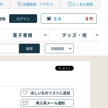
内
店舗情報・アクセス
よくある質問
0
0
登録
点
円
電子書籍
グッズ・他
詳細検索
ほしいものリストに追加
再入荷メール通知