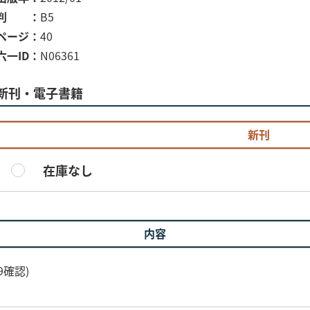
判
B5
ページ
40
六一ID
N06361
新刊・電子書籍
新刊
在庫なし
内容
9確認)