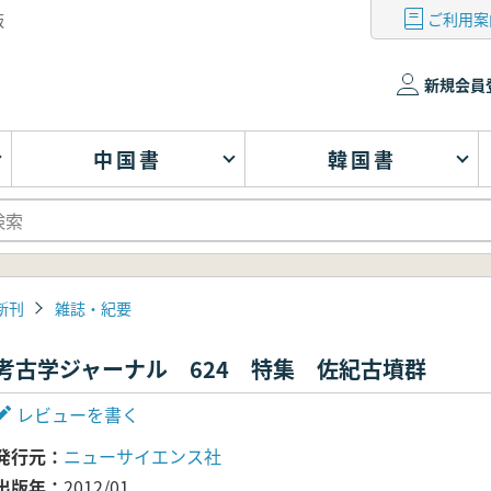
ご利用案
版
新規会員
中国書
韓国書
新刊
雑誌・紀要
考古学ジャーナル 624 特集 佐紀古墳群
レビューを書く
発行元
ニューサイエンス社
出版年
2012/01