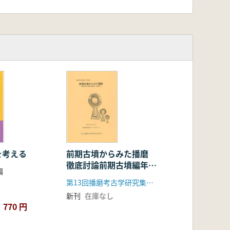
を考える
前期古墳からみた播磨
徹底討論前期古墳編年と
編
社会動向
第13回播磨考古学研究集会実行委員会
新刊
在庫なし
770 円