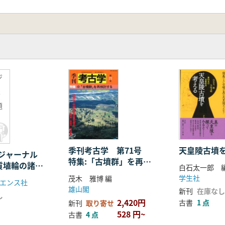
ジ
質
題
季刊考古学 第71号
天皇陵古墳
学ジャーナル
特集:「古墳群」を再検
恵質埴輪の諸問
白石太一郎 
討する
学生社
茂木 雅博 編
エンス社
雄山閣
新刊
在庫なし
し
2,420円
古書
1 点
新刊
取り寄せ
528 円~
古書
4 点