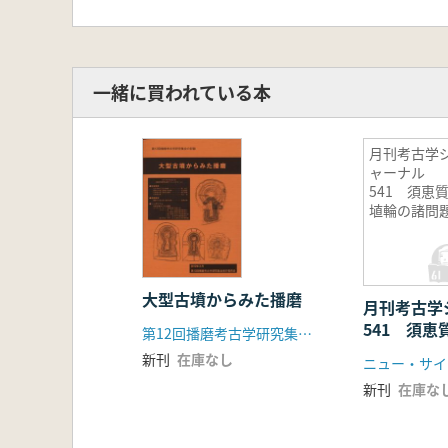
一緒に買われている本
月刊考古学
ャーナル
541 須恵
埴輪の諸問
大型古墳からみた播磨
月刊考古
541 須
第12回播磨考古学研究集会実行委員会
題
新刊
在庫なし
ニュー・サイ
新刊
在庫な