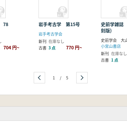
 78
岩手考古学 第15号
史前学雑誌 
刻版)
岩手考古学会
史前学会 大
し
新刊
在庫なし
小宮山書店
704 円~
770 円~
古書
3 点
新刊
在庫なし
古書
1 点
1
/
5