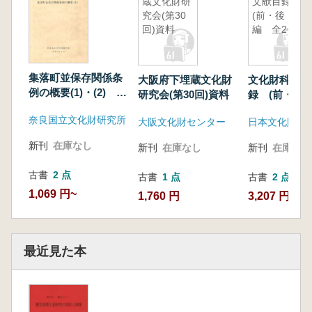
蔵文化財研
文献目録
究会(第30
(前・後
回)資料
編 全2冊)
集落町並保存関係条
大阪府下埋蔵文化財
文化財科学文
例の概要(1)・(2) (2
研究会(第30回)資料
録 (前・後
冊セット)
冊)
奈良国立文化財研究所
大阪文化財センター
日本文化財科
新刊
在庫なし
新刊
在庫なし
新刊
在庫なし
古書
2 点
古書
1 点
古書
2 点
1,069 円~
1,760 円
3,207 円~
最近見た本