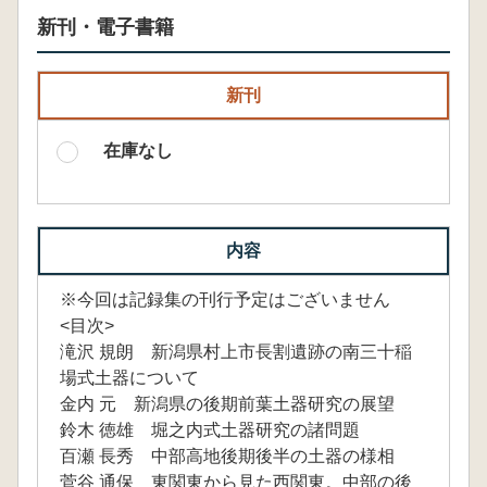
新刊・電子書籍
新刊
在庫なし
内容
※今回は記録集の刊行予定はございません
<目次>
滝沢 規朗 新潟県村上市長割遺跡の南三十稲
場式土器について
金内 元 新潟県の後期前葉土器研究の展望
鈴木 徳雄 堀之内式土器研究の諸問題
百瀬 長秀 中部高地後期後半の土器の様相
菅谷 通保 東関東から見た西関東。中部の後