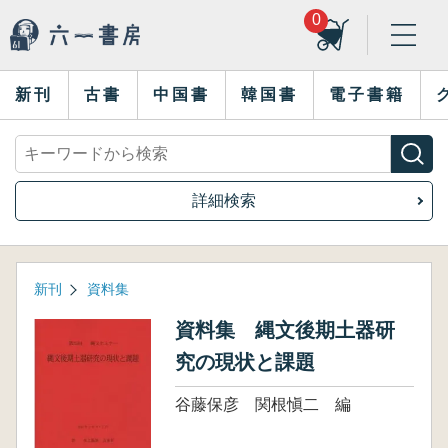
0
新刊
古書
中国書
韓国書
電子書籍
詳細検索
新刊
資料集
資料集 縄文後期土器研
究の現状と課題
谷藤保彦 関根愼二 編