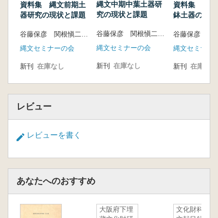
縄文中期中葉土器研
資料集 縄文前期土
資料集 縄文
究の現状と課題
器研究の現状と課題
鉢土器の諸様
谷藤保彦 関根愼二 編
谷藤保彦 関根愼二 編
縄文セミナーの会
縄文セミナーの会
縄文セミナー
新刊
在庫なし
新刊
在庫なし
新刊
在庫なし
レビュー
レビューを書く
あなたへのおすすめ
大阪府下埋
文化財科学