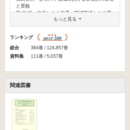
と景観
田 中 裕 古墳と水上交通 茨城県域とその周
もっと見る
辺及び「畿内」の古墳立地を比較して
稲木章宏 房総半島西岸～上総を中心に
柳沼賢治 福島県浜通り～名取
ランキング
深澤敦仁 北関東
小黒智久 北 陸
総合
384番 / 124,857冊
資料集
111番 / 5,037冊
関連図書