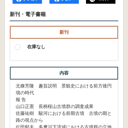
新刊・電子書籍
新刊
在庫なし
内容
北條芳隆 趣旨説明 景観史における前方後円
墳の時代
報 告
山口正憲 長柄桜山古墳群の調査成果
佐藤祐樹 駿河における前期古墳 古墳の期と
路の視点から
伝田郁夫 多摩川下流域における古墳群の立地