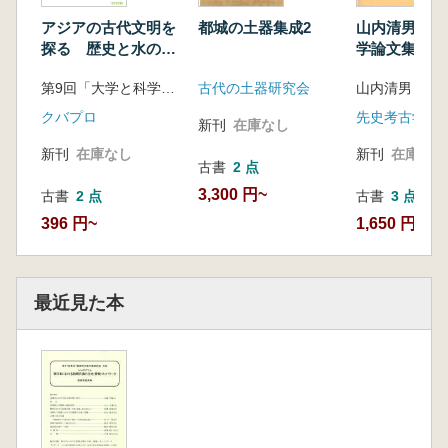
アジアの古代文明を
山内清男・先
都城の土器集成2
探る 歴史と水の流
学論文集第2
れ (記録集)
第9回「大学と科学」公開シンポジウム組織委員会 編
山内清男
古代の土器研究会
クバプロ
先史考古学会
新刊
在庫なし
新刊
在庫なし
新刊
在庫なし
古書
2 点
3,300 円~
古書
2 点
古書
3 点
396 円~
1,650 円~
最近見た本