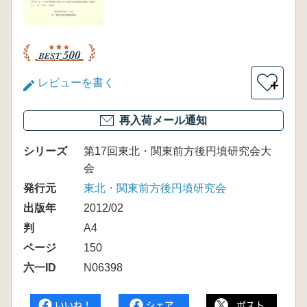
レビューを書く
＋
再入荷メール通知
シリーズ
第17回東北・関東前方後円墳研究会大
会
発行元
東北・関東前方後円墳研究会
出版年
2012/02
判
A4
ページ
150
六一ID
N06398