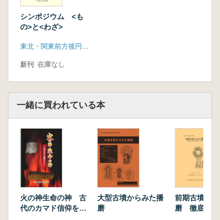
シンポジウム <も
の>と<わざ>
東北・関東前方後円墳研究会
新刊
在庫なし
一緒に買われている本
火の神生命の神 古
大型古墳からみた播
前期古墳から
代のカマド信仰をさ
磨
磨 徹底討論
ぐる
墳編年と社会