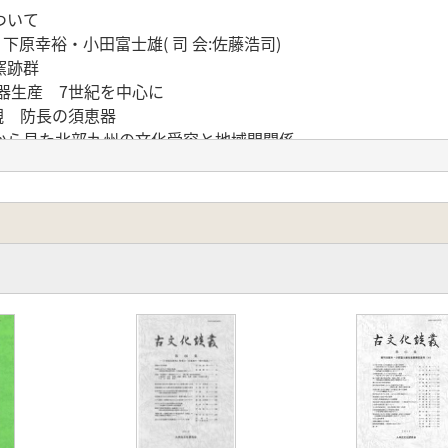
ついて
下原幸裕・小田富士雄( 司 会:佐藤浩司)
窯跡群
器生産 7世紀を中心に
観 防長の須恵器
から見た北部九州の文化受容と地域間関係
その背景
良洞窯跡を中心に
末記(その2)
記について