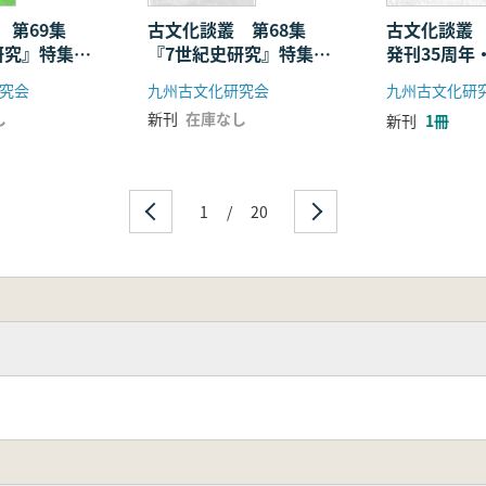
 第69集
古文化談叢 第68集
古文化談叢
研究』特集
『7世紀史研究』特集
発刊35周年
路
2 各地域の一般の集落
雄先生喜寿記
究会
九州古文化研究会
九州古文化研
し
新刊
在庫なし
新刊
1冊
1
/
20