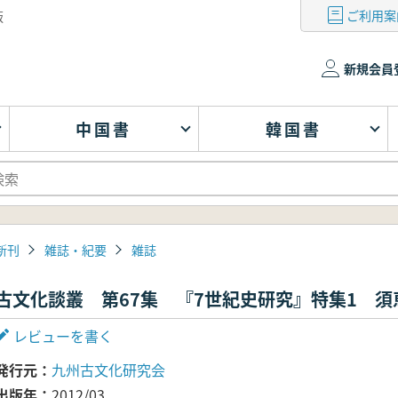
ご利用案
版
新規会員
中国書
韓国書
新刊
雑誌・紀要
雑誌
古文化談叢 第67集 『7世紀史研究』特集1 
レビューを書く
発行元
九州古文化研究会
出版年
2012/03