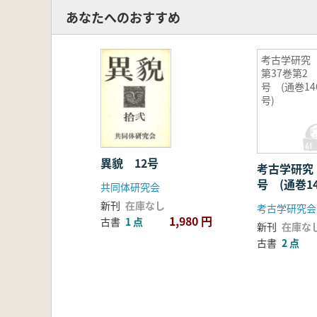
あなたへのおすすめ
考古学研
第37巻第2
号 (通巻14
号)
異貌 12号
考古学研究
号 (通巻14
共同体研究会
新刊
在庫なし
考古学研究会
1,980 円
古書
1 点
新刊
在庫な
古書
2 点