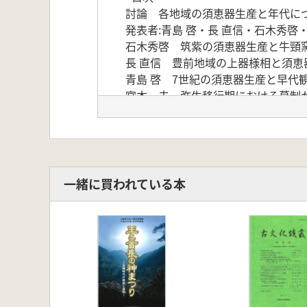
討論 各地域の須恵器生産と年代に
発表者:青島 啓・長 直信・石木秀啓・
石木秀啓 筑紫の須恵器生産と牛頸
長 直信 豊前地域の上器様相と須恵
青島 啓 7世紀の須恵器生産と早代
宮本一夫 弥生移行期における墓制
神尾恵一 銅鐸形土製品祭祀の研究
小田富士雄 対馬・金田城の築城と
大形奏棺窯の構造分析試論 羅州五
岩瀬正信 九州歴史資料館遺物整理顛
小田富士雄 岩瀬正信氏の遺物復原
一緒に買われている本