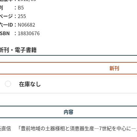
判
B5
ページ
255
六一ID
N06682
ISBN
18830676
新刊・電子書籍
新刊
在庫なし
内容
長直信 「豊前地域の土器様相と須恵器生産―7世紀を中心に―