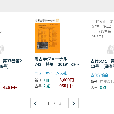
究
古代文化 第
57巻 第12
6
号 (通巻第
563号)
考古学ジャーナル
 第37巻第2
古代文化 第
742 特集 2019年の考
6号)
12号 (通巻
古学界の動向
ニューサイエンス社
古代学協会
3,600円
新刊
1冊
し
新刊
在庫なし
950 円~
古書
2 点
426 円~
古書
3 点
1
/
5