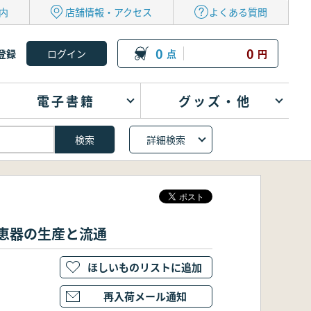
内
店舗情報・アクセス
よくある質問
0
0
登録
点
円
電子書籍
グッズ・他
詳細検索
須恵器の生産と流通
ほしいものリストに追加
再入荷メール通知