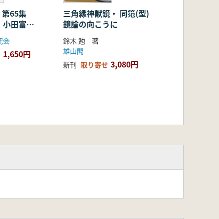
三角縁神獣鏡・ 同笵(型)
 第65集
鏡論の向こうに
・小田富士
念号4
鈴木 勉 著
究会
雄山閣
1,650円
3,080円
新刊
取り寄せ