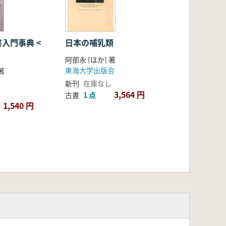
入門事典 <
日本の哺乳類
阿部永 [ほか] 著
東海大学出版会
著
新刊
在庫なし
3,564 円
古書
1 点
1,540 円