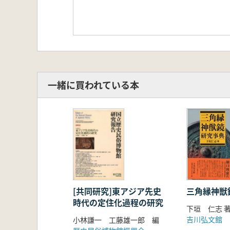
一緒に買われている本
三角縁神獣
[共同研究]東アジア先史
時代の定住化過程の研究
下垣 仁志 
吉川弘文館
小林謙一 工藤雄一郎 編