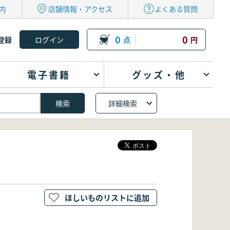
内
店舗情報・アクセス
よくある質問
0
0
登録
点
円
電子書籍
グッズ・他
詳細検索
ほしいものリストに追加