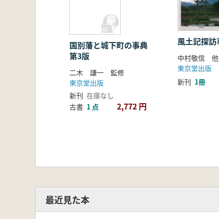
風土記探訪
国別藩と城下町の事典
第3版
中村敬信 他
東京堂出版
二木 謙一 監修
新刊
1冊
東京堂出版
新刊
在庫なし
2,772 円
古書
1 点
最近見た本