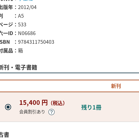
出版年
2012/04
判
A5
ページ
533
六一ID
N06686
ISBN
9784311750403
付属品
箱
新刊・電子書籍
新刊
15,400 円
（税込）
残り1冊
会員割引あり
古書