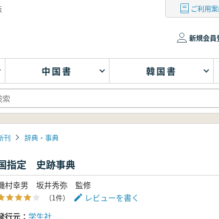
ご利用案
版
新規会員
中国書
韓国書
新刊
辞典・事典
国指定 史跡事典
磯村幸男 坂井秀弥 監修
レビューを書く
（1件）
発行元
学生社