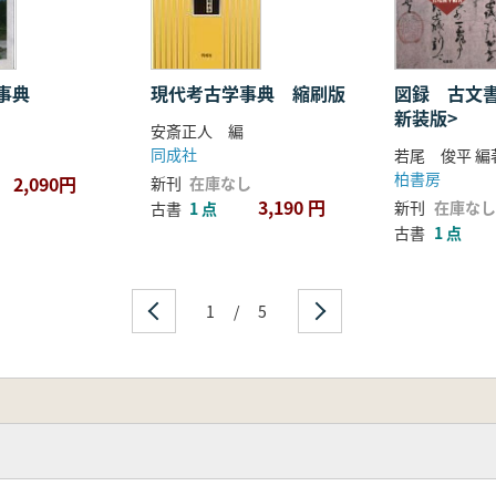
事典
図録 古文書
現代考古学事典 縮刷版
新装版>
安斎正人 編
同成社
若尾 俊平 編
柏書房
2,090円
新刊
在庫なし
3,190 円
新刊
在庫なし
古書
1 点
古書
1 点
1
/
5