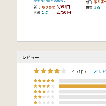
歴史民俗博物館振興会
新刊
取り寄
3,352円
新刊
取り寄せ
古書
1 点
2,750 円
古書
1 点
レビュー
4
（1件）
レ