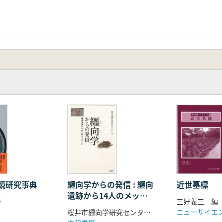
鏡研究事典
纒向学からの発信 : 纒向
近世墓標
遺跡から14人のメッセ
著
三好義三 編
ージ
ニューサイエ
桜井市纒向学研究センター 編