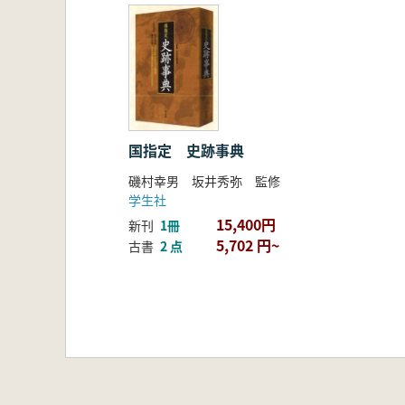
国指定 史跡事典
磯村幸男 坂井秀弥 監修
学生社
15,400円
新刊
1冊
5,702 円~
古書
2 点