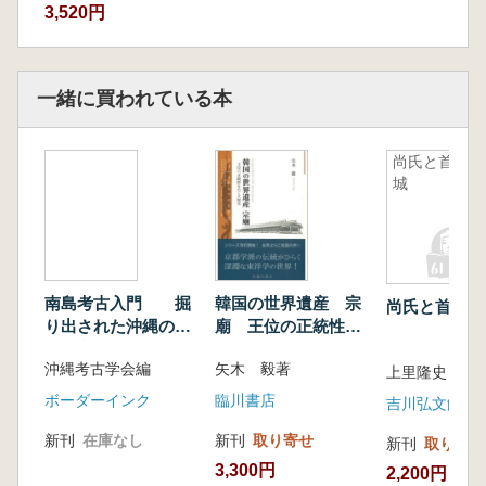
3,520円
一緒に買われている本
尚氏と首里
城
南島考古入門 掘
韓国の世界遺産 宗
尚氏と首里城
り出された沖縄の歴
廟 王位の正統性を
史・文化
めぐる歴史
沖縄考古学会編
矢木 毅著
上里隆史 著
ボーダーインク
臨川書店
吉川弘文館
新刊
在庫なし
新刊
取り寄せ
新刊
取り寄せ
3,300円
2,200円