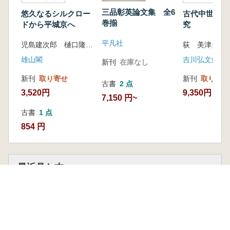
三品彰英論文集 全6
悠久なるシルクロー
古代中世音楽
巻揃
ドから平城京へ
究
平凡社
児島建次郎 樋口隆康 (他)著
荻 美津夫 著
雄山閣
吉川弘文館
新刊
在庫なし
新刊
取り寄せ
新刊
取り寄せ
古書
2 点
3,520円
9,350円
7,150 円~
古書
1 点
854 円
最近見た本