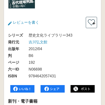
レビューを書く
＋
シリーズ
歴史文化ライブラリー343
発行元
吉川弘文館
出版年
2012/04
判
B6
ページ
192
六一ID
N06698
ISBN
9784642057431
新刊・電子書籍