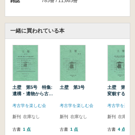
雑誌
785番 / 11,665冊
一緒に買われている本
土壁 第5号 特集:
土壁 第3号
土壁 第2号
遺構・遺物から古代
変貌する古代
の集落を見直す
居跡像2
考古学を楽しむ会
考古学を楽しむ会
考古学を楽し
新刊
在庫なし
新刊
在庫なし
新刊
在庫なし
古書
1 点
古書
1 点
古書
4 点