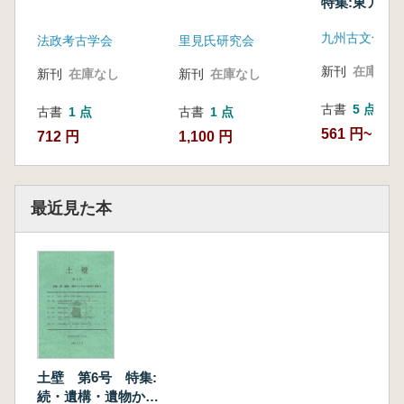
特集:東アジ
る青銅器文化
九州古文化研
法政考古学会
里見氏研究会
新刊
在庫なし
新刊
在庫なし
新刊
在庫なし
古書
5 点
古書
1 点
古書
1 点
561 円~
712 円
1,100 円
最近見た本
土壁 第6号 特集:
続・遺構・遺物から