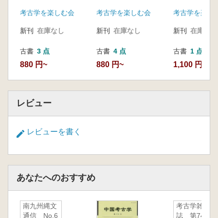
古代の集落を見直す
居跡像2
の集落を見直
考古学を楽しむ会
考古学を楽しむ会
考古学を楽し
新刊
在庫なし
新刊
在庫なし
新刊
在庫なし
古書
3 点
古書
4 点
古書
1 点
880 円~
880 円~
1,100 円
レビュー
レビューを書く
あなたへのおすすめ
南九州縄文
考古学雑
通信 No.6
誌 第74巻