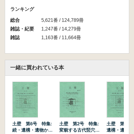
ランキング
総合
5,621番 / 124,789冊
雑誌・紀要
1,247番 / 14,279冊
雑誌
1,163番 / 11,664冊
一緒に買われている本
土壁 第6号 特集:
土壁 第2号 特集:
土壁 第5号
続・遺構・遺物から
変貌する古代竪穴住
遺構・遺物か