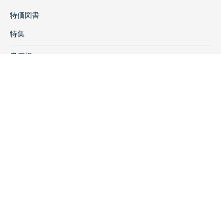
特価図書
特集
書店様へ
著者ログイン
会社案内
お問い合わせ
リンク
採用情報
プライバシーポリシー
特定商取引に関する表示