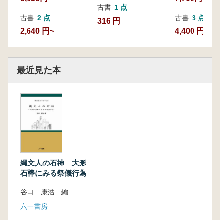
古書
1 点
古書
2 点
古書
3 点
316 円
2,640 円~
4,400 円~
最近見た本
縄文人の石神 大形
石棒にみる祭儀行為
谷口 康浩 編
六一書房