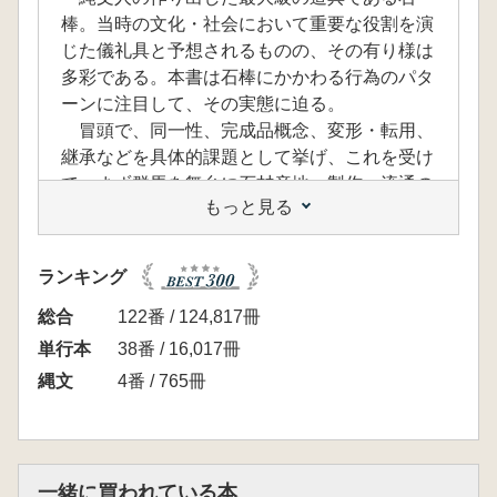
棒。当時の文化・社会において重要な役割を演
じた儀礼具と予想されるものの、その有り様は
多彩である。本書は石棒にかかわる行為のパタ
ーンに注目して、その実態に迫る。
冒頭で、同一性、完成品概念、変形・転用、
継承などを具体的課題として挙げ、これを受け
て、まず群馬を舞台に石材産地・製作・流通の
もっと見る
実態が検討される。続いて研磨や穿孔、切断、
住居への敷設などの行為が整理されるが、その
過程でこれらを儀礼行為とみるか実用具への転
ランキング
用とみるかという大きな課題を改めて問う。竪
穴住居での出土状況を分析からは火入れのパタ
総合
122番 / 124,817冊
ーン、出土位置・遺物のセット関係などから石
単行本
38番 / 16,017冊
棒祭祀の変質や象徴観念を論じ、さらに、比較
縄文
4番 / 765冊
対象として、東北と中四国のあり方や、土製品
への転写を論じる。
このような多角的視点による本論集は単に石
棒にとどまらず、先史時代の儀礼に迫る方法論
一緒に買われている本