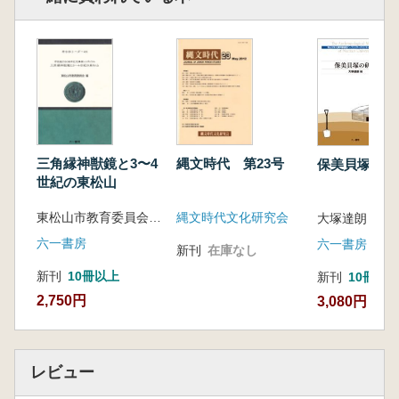
の試行錯誤の成果でもある。
<推薦文>
縄文社会を支える祭儀へのアプローチ
石棒に対する関心は江戸時代に始まる。明治
時代には武器・武威具とする説、神社で石神と
して祀られていることから男根の象徴とする説
があった。大正時代末から昭和時代になると、
性を象徴するような遺物の研究は将来にせよと
三角縁神獣鏡と3〜4
縄文時代 第23号
保美貝塚の研
の主張があった。石棒は20世紀後半に祭祀具と
世紀の東松山
決まったあと、個々の研究者の努力はあったけ
東松山市教育委員会 編
縄文時代文化研究会
れども、全国規模で組織的に取りあげられるま
大塚達朗 編
でには至らなかった。ここに、石棒の製作過
六一書房
六一書房
新刊
在庫なし
程、出土状況、石皿との伴存関係、石棒にのこ
新刊
10冊以上
新刊
10冊以
っている使用痕などの観察と分析という考古学
2,750円
3,080円
の基本的な手続きによる研究方法は定まり、石
棒が示す精神文化の追究の方向性も明確になっ
た。本書は、石棒を単なる祭祀遺物として扱っ
てきた研究史に終止符をうち、石棒が縄文時代
レビュー
の社会・文化を支える祭儀とそれをめぐる人間