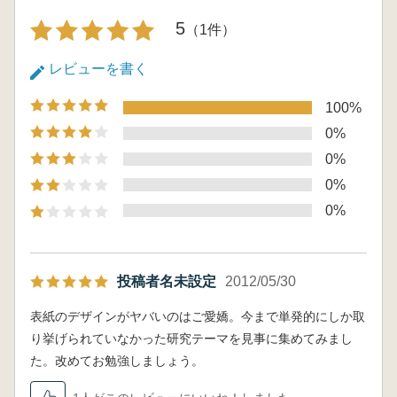
関係を解明していくうえできわめて重要な遺物
5
（1件）
であることを確信させる論考集である。
国立歴史民俗博物館名誉教授 春成秀爾
レビューを書く
100%
0%
0%
0%
0%
投稿者名未設定
2012/05/30
表紙のデザインがヤバいのはご愛嬌。今まで単発的にしか取
り挙げられていなかった研究テーマを見事に集めてみまし
た。改めてお勉強しましょう。