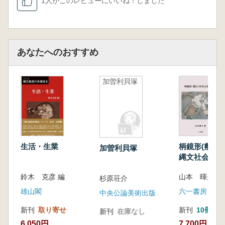
1人がこのレビューにいいね！しました
あなたへのおすすめ
加曽利貝塚
生活・生業
柄鏡形(敷石)
加曽利貝塚
縄文社会
鈴木 克彦 編
山本 暉久 著
杉原荘介
雄山閣
六一書房
中央公論美術出版
新刊
取り寄せ
新刊
10冊以
新刊
在庫なし
6,050円
7,700円